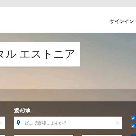
サインイン
ンタル エストニア
返却地


