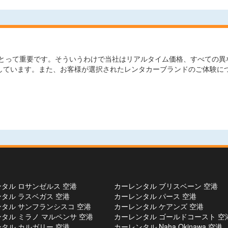
って重要です。そういうわけで当社はリアルタイム価格、すべての異なる
較しています。また、お客様が選択されたレンタカーブランドのご体験に
タル ロサンゼルス 空港
カーレンタル ブリスベーン 空港
タル ラスベガス 空港
カーレンタル パース 空港
タル サンフランシスコ 空港
カーレンタル ケアンズ 空港
タル ミラノ マルペンサ 空港
カーレンタル ゴールドコースト 空
タル カルガリー 空港
カーレンタル Naha Okinawa 空港