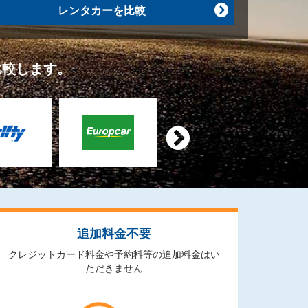
レンタカーを比較

比較します。

追加料金不要
クレジットカード料金や予約料等の追加料金はい
ただきません