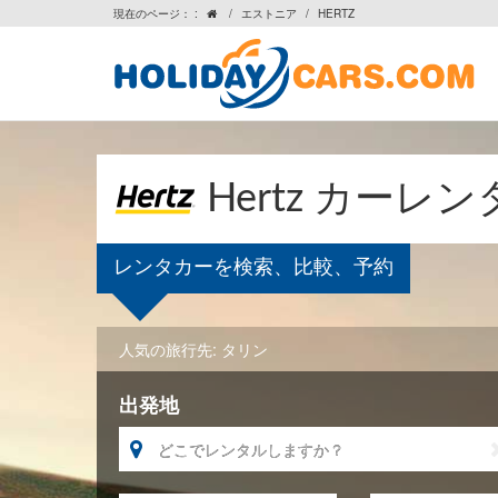
現在のページ： :
/
エストニア
/
HERTZ

Hertz カーレ
レンタカーを検索、比較、予約
人気の旅行先:
タリン
出発地
