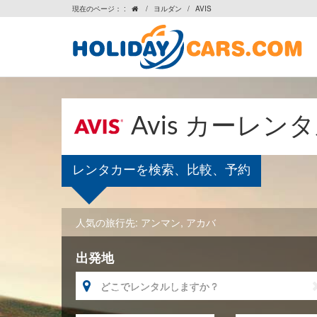
現在のページ： :
/
ヨルダン
/
AVIS

Avis カーレン
レンタカーを検索、比較、予約
人気の旅行先:
アンマン
,
アカバ
出発地
