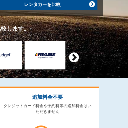
レンタカーを比較

比較します。

追加料金不要
クレジットカード料金や予約料等の追加料金はい
ただきません