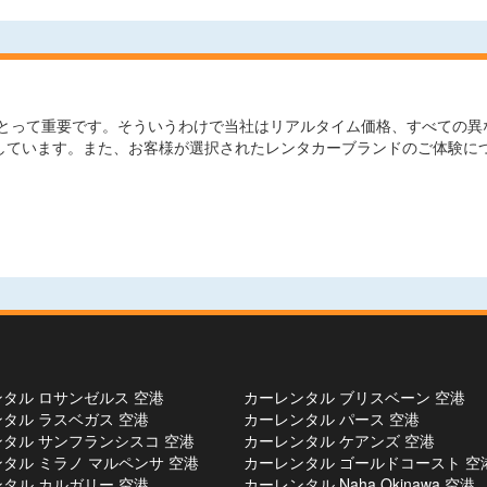
とって重要です。そういうわけで当社はリアルタイム価格、すべての異な
較しています。また、お客様が選択されたレンタカーブランドのご体験に
タル ロサンゼルス 空港
カーレンタル ブリスベーン 空港
タル ラスベガス 空港
カーレンタル パース 空港
タル サンフランシスコ 空港
カーレンタル ケアンズ 空港
タル ミラノ マルペンサ 空港
カーレンタル ゴールドコースト 空
タル カルガリー 空港
カーレンタル Naha Okinawa 空港