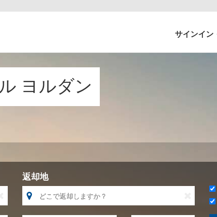
サインイン
タル ヨルダン
返却地


