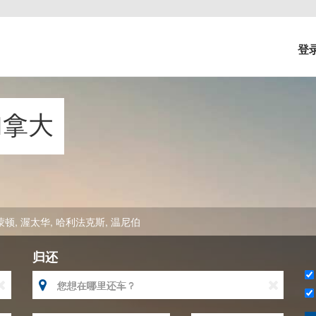
登
加拿大
蒙顿
,
渥太华
,
哈利法克斯
,
温尼伯
归还


