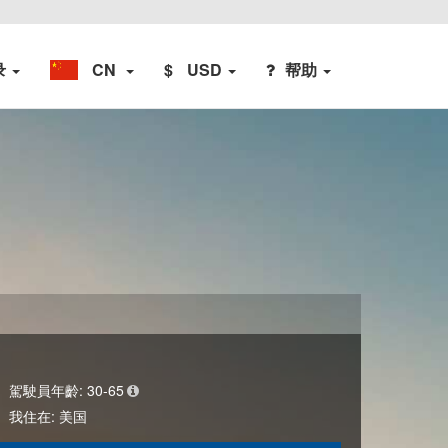
录
CN
$
USD
帮助
駕駛員年齡:
30-65
我住在:
美国