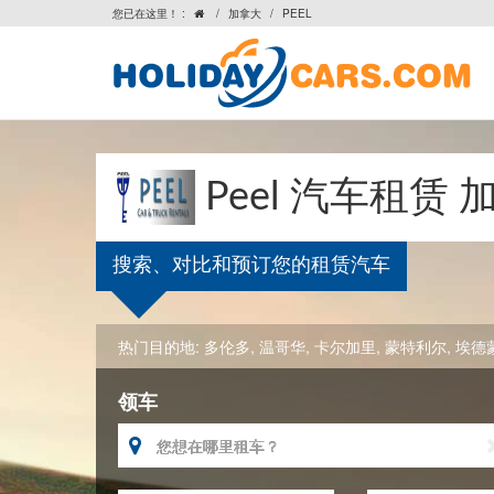
您已在这里！ :
/
加拿大
/
PEEL

Peel 汽车租赁 
搜索、对比和预订您的租赁汽车
热门目的地:
多伦多
,
温哥华
,
卡尔加里
,
蒙特利尔
,
埃德
领车
