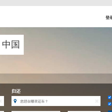
登
赁 中国
归还


