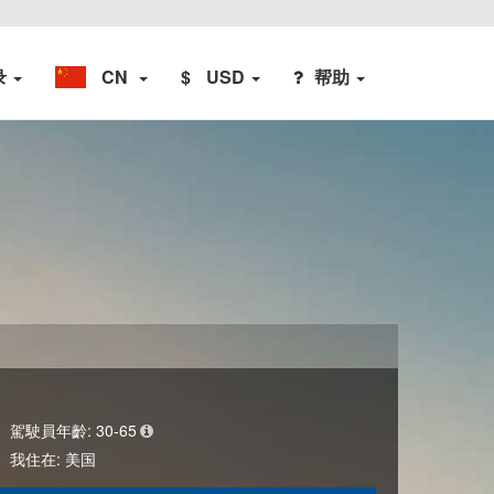
录
CN
$
USD
帮助
駕駛員年齡:
30-65
我住在:
美国