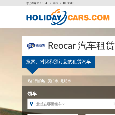
您已在这里！ :
/
中国
/
REOCAR

Reocar 汽车租
搜索、对比和预订您的租赁汽车
热门目的地:
厦门市
,
昆明市
领车
