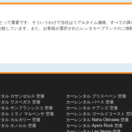
って重要です。そういうわけで当社はリアルタイム価格、すべての異なる利
と比較しています。また、お客様が選択されたレンタカーブランドのご体
タル ロサンゼルス 空港
カーレンタル ブリスベーン 空港
タル ラスベガス 空港
カーレンタル パース 空港
タル サンフランシスコ 空港
カーレンタル ケアンズ 空港
タル ミラノ マルペンサ 空港
カーレンタル ゴールドコースト 空
タル カルガリー 空港
カーレンタル Naha Okinawa 空港
タル ホノルル 空港
カーレンタル Ayers Rock 空港
カーレンタル Las Vegas 空港