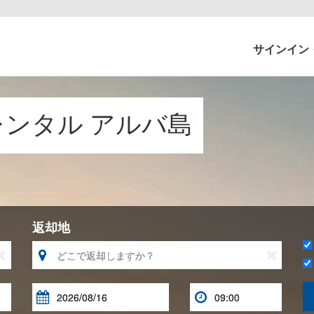
サインイン
カーレンタル アルバ島
返却地




