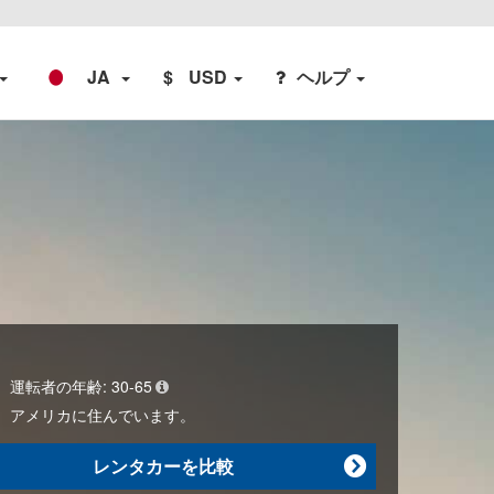
JA
$
USD
ヘルプ
運転者の年齢:
30-65
アメリカ
に住んでいます。
レンタカーを比較
