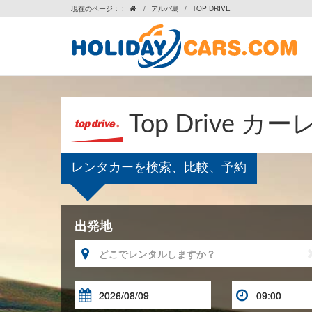
現在のページ： :
/
アルバ島
/
TOP DRIVE

Top Drive 
レンタカーを検索、比較、予約
出発地


