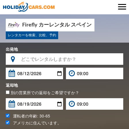

Firefly カーレンタル スペイン
レンタカーを検索、比較、予約
出発地

返却地
別の営業所での返却をご希望ですか？
運転者の年齢:
30-65
アメリカ
に住んでいます。