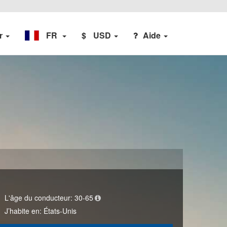
er
FR
$
USD
Aide
L'âge du conducteur:
30-65
J’habite en:
États-Unis