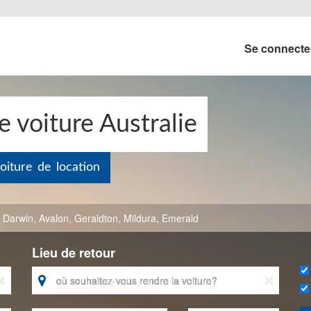
Se connect
 voiture Australie
oiture de location
,
Darwin
,
Avalon
,
Geraldton
,
Mildura
,
Emerald
Lieu de retour


