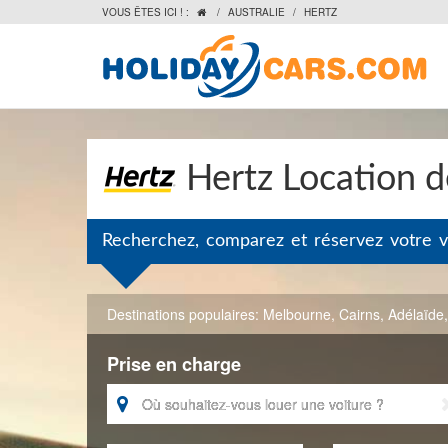
VOUS ÊTES ICI ! :
/
AUSTRALIE
/
HERTZ

Hertz Location de
Recherchez, comparez et réservez votre v
Destinations populaires:
Melbourne
,
Cairns
,
Adélaïde
Prise en charge
