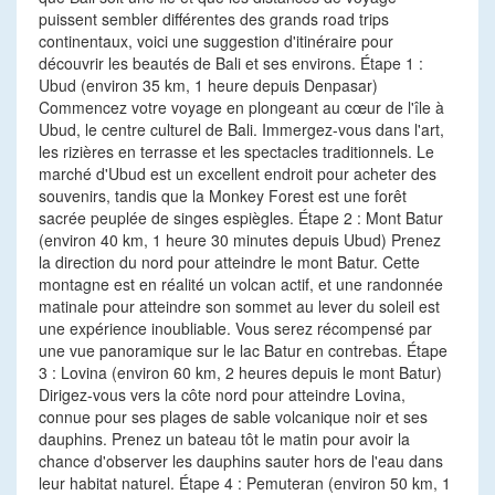
puissent sembler différentes des grands road trips
continentaux, voici une suggestion d'itinéraire pour
découvrir les beautés de Bali et ses environs. Étape 1 :
Ubud (environ 35 km, 1 heure depuis Denpasar)
Commencez votre voyage en plongeant au cœur de l'île à
Ubud, le centre culturel de Bali. Immergez-vous dans l'art,
les rizières en terrasse et les spectacles traditionnels. Le
marché d'Ubud est un excellent endroit pour acheter des
souvenirs, tandis que la Monkey Forest est une forêt
sacrée peuplée de singes espiègles. Étape 2 : Mont Batur
(environ 40 km, 1 heure 30 minutes depuis Ubud) Prenez
la direction du nord pour atteindre le mont Batur. Cette
montagne est en réalité un volcan actif, et une randonnée
matinale pour atteindre son sommet au lever du soleil est
une expérience inoubliable. Vous serez récompensé par
une vue panoramique sur le lac Batur en contrebas. Étape
3 : Lovina (environ 60 km, 2 heures depuis le mont Batur)
Dirigez-vous vers la côte nord pour atteindre Lovina,
connue pour ses plages de sable volcanique noir et ses
dauphins. Prenez un bateau tôt le matin pour avoir la
chance d'observer les dauphins sauter hors de l'eau dans
leur habitat naturel. Étape 4 : Pemuteran (environ 50 km, 1