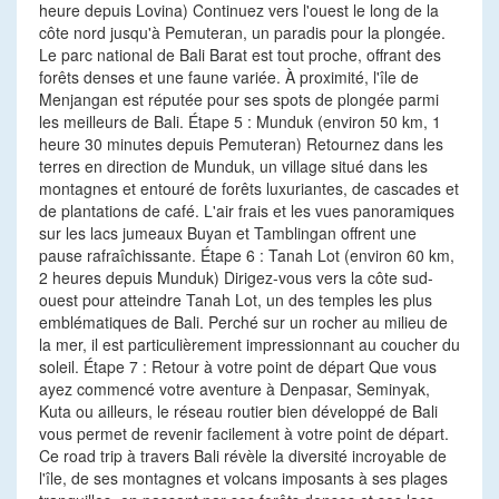
heure depuis Lovina) Continuez vers l'ouest le long de la
côte nord jusqu'à Pemuteran, un paradis pour la plongée.
Le parc national de Bali Barat est tout proche, offrant des
forêts denses et une faune variée. À proximité, l'île de
Menjangan est réputée pour ses spots de plongée parmi
les meilleurs de Bali. Étape 5 : Munduk (environ 50 km, 1
heure 30 minutes depuis Pemuteran) Retournez dans les
terres en direction de Munduk, un village situé dans les
montagnes et entouré de forêts luxuriantes, de cascades et
de plantations de café. L'air frais et les vues panoramiques
sur les lacs jumeaux Buyan et Tamblingan offrent une
pause rafraîchissante. Étape 6 : Tanah Lot (environ 60 km,
2 heures depuis Munduk) Dirigez-vous vers la côte sud-
ouest pour atteindre Tanah Lot, un des temples les plus
emblématiques de Bali. Perché sur un rocher au milieu de
la mer, il est particulièrement impressionnant au coucher du
soleil. Étape 7 : Retour à votre point de départ Que vous
ayez commencé votre aventure à Denpasar, Seminyak,
Kuta ou ailleurs, le réseau routier bien développé de Bali
vous permet de revenir facilement à votre point de départ.
Ce road trip à travers Bali révèle la diversité incroyable de
l'île, de ses montagnes et volcans imposants à ses plages