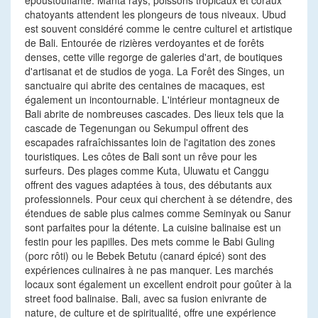
époustouflante. Manta rays, poissons tropicaux et coraux
chatoyants attendent les plongeurs de tous niveaux. Ubud
est souvent considéré comme le centre culturel et artistique
de Bali. Entourée de rizières verdoyantes et de forêts
denses, cette ville regorge de galeries d'art, de boutiques
d'artisanat et de studios de yoga. La Forêt des Singes, un
sanctuaire qui abrite des centaines de macaques, est
également un incontournable. L'intérieur montagneux de
Bali abrite de nombreuses cascades. Des lieux tels que la
cascade de Tegenungan ou Sekumpul offrent des
escapades rafraîchissantes loin de l'agitation des zones
touristiques. Les côtes de Bali sont un rêve pour les
surfeurs. Des plages comme Kuta, Uluwatu et Canggu
offrent des vagues adaptées à tous, des débutants aux
professionnels. Pour ceux qui cherchent à se détendre, des
étendues de sable plus calmes comme Seminyak ou Sanur
sont parfaites pour la détente. La cuisine balinaise est un
festin pour les papilles. Des mets comme le Babi Guling
(porc rôti) ou le Bebek Betutu (canard épicé) sont des
expériences culinaires à ne pas manquer. Les marchés
locaux sont également un excellent endroit pour goûter à la
street food balinaise. Bali, avec sa fusion enivrante de
nature, de culture et de spiritualité, offre une expérience