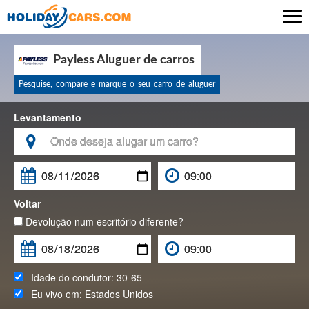

Payless Aluguer de carros
Pesquise, compare e marque o seu carro de aluguer
Levantamento

Voltar
Devolução num escritório diferente?
Idade do condutor:
30-65
Eu vivo em:
Estados Unidos