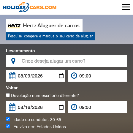

Hertz Aluguer de carros
Pesquise, compare e marque o seu carro de aluguer
Levantamento

Voltar
Devolução num escritório diferente?
Idade do condutor:
30-65
Eu vivo em:
Estados Unidos