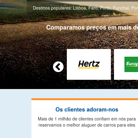
Destinos populares:
Lisboa
,
Faro
,
Porto
,
Funchal
,
Pon
Comparamos preços em mais de 8

Os clientes adoram-nos
Mais de 1 milhão de clientes confiam em nós para
reservamos o melhor aluguer de carros para eles