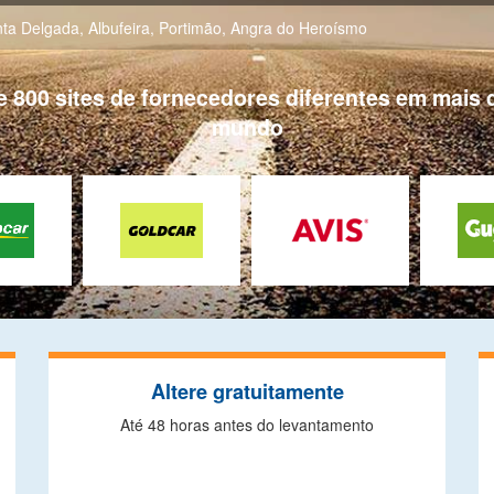
ta Delgada
,
Albufeira
,
Portimão
,
Angra do Heroísmo
00 sites de fornecedores diferentes em mais d
mundo
Altere gratuitamente
Até 48 horas antes do levantamento