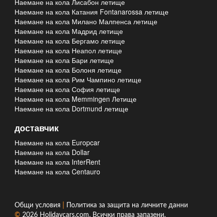
Наемане на кола Лисабон летище
Наемане на кола Катания Fontanarossa летище
Наемане на кола Милано Малпенса летище
Наемане на кола Мадрид летище
Наемане на кола Бергамо летище
Наемане на кола Неапол летище
Наемане на кола Бари летище
Наемане на кола Болоня летище
Наемане на кола Рим Чампино летище
Наемане на кола София летище
Наемане на кола Memmingen Летище
Наемане на кола Dortmund летище
доставчик
Наемане на кола Europcar
Наемане на кола Dollar
Наемане на кола InterRent
Наемане на кола Centauro
Общи условия
|
Политика за защита на личните данни
©
2026
Holidaycars.com
. Всички права запазени.