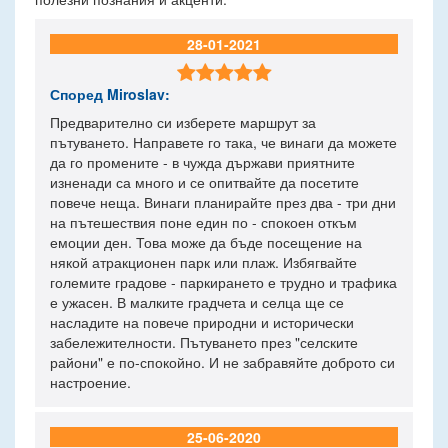
28-01-2021

Според
Miroslav
:
Предварително си изберете маршрут за
пътуването. Направете го така, че винаги да можете
да го промените - в чужда държави приятните
изненади са много и се опитвайте да посетите
повече неща. Винаги планирайте през два - три дни
на пътешествия поне един по - спокоен откъм
емоции ден. Това може да бъде посещение на
някой атракционен парк или плаж. Избягвайте
големите градове - паркирането е трудно и трафика
е ужасен. В малките градчета и селца ще се
насладите на повече природни и исторически
забележителности. Пътуването през "селските
райони" е по-спокойно. И не забравяйте доброто си
настроение.
25-06-2020