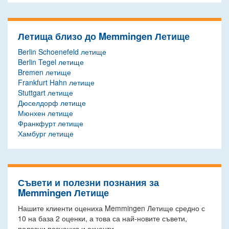
Летища близо до Memmingen Летище
Berlin Schoenefeld летище
Berlin Tegel летище
Bremen летище
Frankfurt Hahn летище
Stuttgart летище
Дюселдорф летище
Мюнхен летище
Франкфурт летище
Хамбург летище
Съвети и полезни познания за
Memmingen Летище
Нашите клиенти оцениха Memmingen Летище средно с
10
на база
2
оценки, а това са най-новите съвети,
полезни познания и акценти.