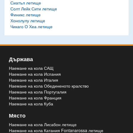
Сиатъл летище
Солт Лейк Сити летище
Финикс летище
Хонолулу летище
Чикаго О Хеа летище
Държава
Наемане на кола САЩ
Наемане на кола Испания
Наемане на кола Италия
Наемане на кола Обединеното кралство
Наемане на кола Португалия
Наемане на кола Франция
Наемане на кола Куба
Място
Наемане на кола Лисабон летище
Наемане на кола Катания Fontanarossa летище