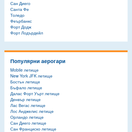
Сан Диего
Санта Фе
Толедо
Феърбанкс
Форт Додж
Форт Лодърдейл
Популярни аерогари
Mobile летище
New York JFK летище
Бостън летище
Бъфало летище
Далас Форт Уърт летище
Денвър летище
Лас Вегас летище
Лос Анджелис летище
Орландо летище
Сан Диего летище
Сан Франциско летище