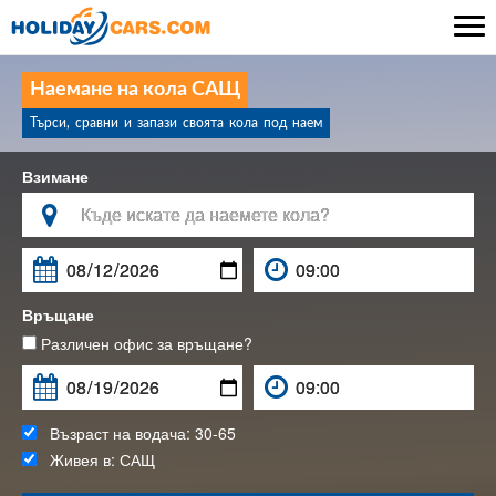

Наемане на кола САЩ
Търси, сравни и запази своята кола под наем
Взимане

Връщане
Различен офис за връщане?
Възраст на водача:
30-65
Живея в:
САЩ