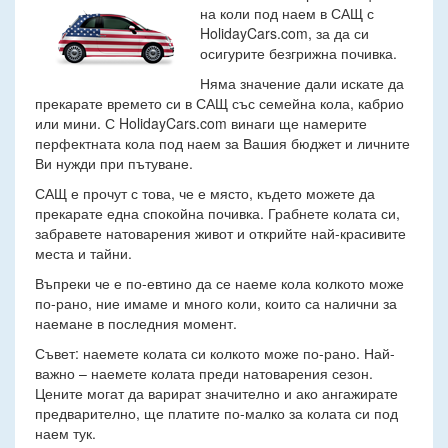
на коли под наем в САЩ с
HolidayCars.com, за да си
осигурите безгрижна почивка.
Няма значение дали искате да
прекарате времето си в САЩ със семейна кола, кабрио
или мини. С HolidayCars.com винаги ще намерите
перфектната кола под наем за Вашия бюджет и личните
Ви нужди при пътуване.
САЩ е прочут с това, че е място, където можете да
прекарате една спокойна почивка. Грабнете колата си,
забравете натоварения живот и открийте най-красивите
места и тайни.
Въпреки че е по-евтино да се наеме кола колкото може
по-рано, ние имаме и много коли, които са налични за
наемане в последния момент.
Съвет: наемете колата си колкото може по-рано. Най-
важно – наемете колата преди натоварения сезон.
Цените могат да варират значително и ако ангажирате
предварително, ще платите по-малко за колата си под
наем тук.