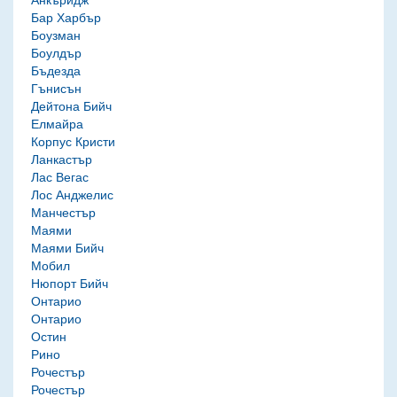
Бар Харбър
Боузман
Боулдър
Бъдезда
Гънисън
Дейтона Бийч
Елмайра
Корпус Кристи
Ланкастър
Лас Вегас
Лос Анджелис
Манчестър
Маями
Маями Бийч
Мобил
Нюпорт Бийч
Онтарио
Онтарио
Остин
Рино
Рочестър
Рочестър