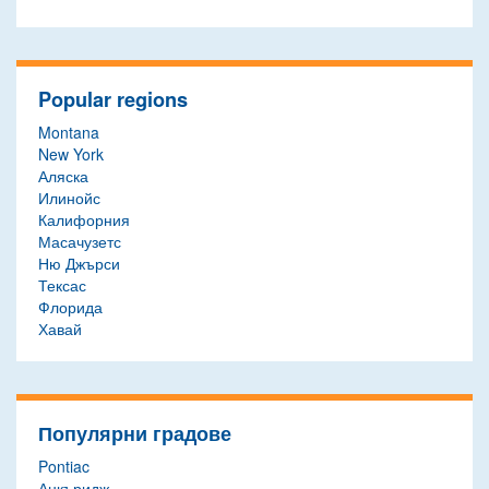
Popular regions
Montana
New York
Аляска
Илинойс
Калифорния
Масачузетс
Ню Джърси
Тексас
Флорида
Хавай
Популярни градове
Pontiac
Анкъридж