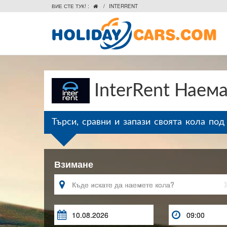
ВИЕ СТЕ ТУК! :
/
INTERRENT

InterRent Наема
Търси, сравни и запази своята кола под
Взимане


