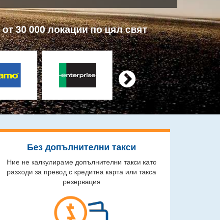
от 30 000 локации по цял свят

Без допълнителни такси
Ние не калкулираме допълнителни такси като
разходи за превод с кредитна карта или такса
резервация