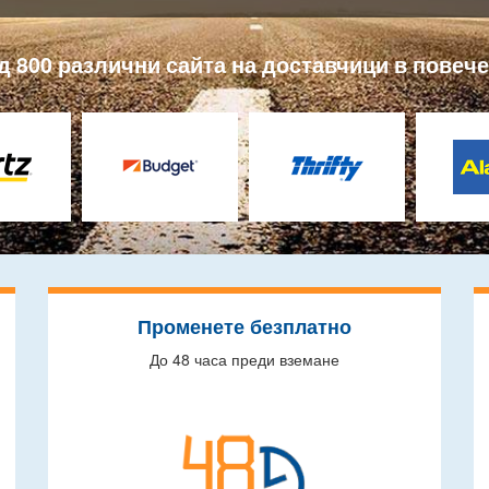
 800 различни сайта на доставчици в повече 
Променете безплатно
До 48 часа преди вземане