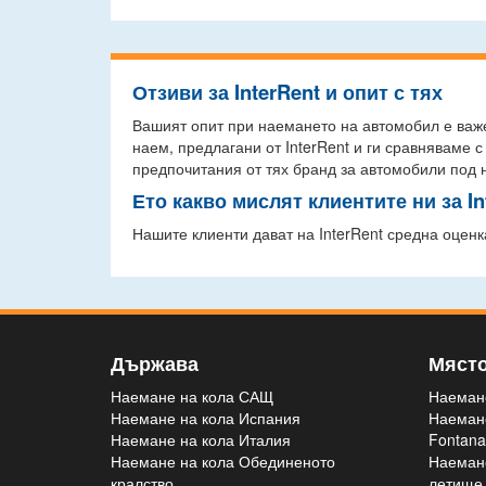
Отзиви за InterRent и опит с тях
Вашият опит при наемането на автомобил е важе
наем, предлагани от InterRent и ги сравняваме 
предпочитания от тях бранд за автомобили под 
Ето какво мислят клиентите ни за In
Нашите клиенти дават на InterRent средна оценка
Държава
Мяст
Наемане на кола САЩ
Наемане
Наемане на кола Испания
Наемане
Наемане на кола Италия
Fontana
Наемане на кола Обединеното
Наеман
кралство
летище