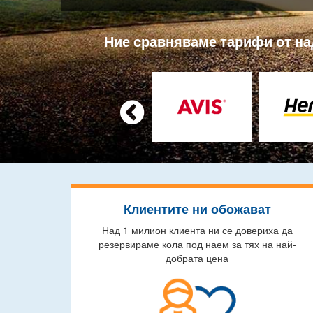
Ние сравняваме тарифи от над

Клиентите ни обожават
Над 1 милион клиента ни се довериха да
резервираме кола под наем за тях на най-
добрата цена