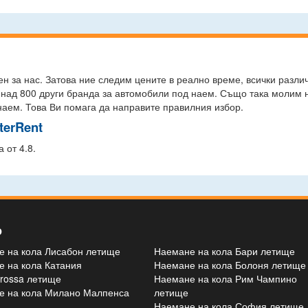
н за нас. Затова ние следим цените в реално време, всички разли
с над 800 други бранда за автомобили под наем. Също така молим н
наем. Това Ви помага да направите правилния избор.
terRent
 от 4.8.
о
 на кола Лисабон летище
Наемане на кола Бари летище
 на кола Катания
Наемане на кола Болоня летище
rossa летище
Наемане на кола Рим Чампино
е на кола Милано Малпенса
летище
Наемане на кола София летище