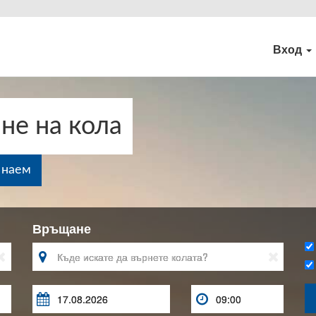
Вход
не на кола
 наем
Връщане




