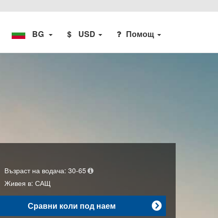
BG
$
USD
Помощ
Възраст на водача:
30-65
Живея в:
САЩ
Сравни коли под наем
