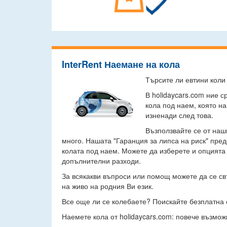
InterRent Наемане на кола
Търсите ли евтини коли
В holidaycars.com ние 
кола под наем, която н
изненади след това.
Възползвайте се от наш
много. Нашата "Гаранция за липса на риск" пре
колата под наем. Можете да изберете и опцията
допълнителни разходи.
За всякакви въпроси или помощ можете да се св
на живо на родния Ви език.
Все още ли се колебаете? Поискайте безплатна
Наемете кола от holidaycars.com: повече възмож