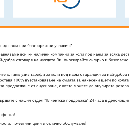
 под наем при благоприятни условия?
сравняваме всички налични компании за коли под наем за всяка дес
ай-добре отговаря на нуждите Ви. Ангажирайте сигурно и безопасно
ите ол инклузив тарифи за коли под наем с гаранция за най-добра 
доставя 100% възстановяване на сумата за нанесени щети по колат
 за предпазване от анулиране, с която можете да анулирате резер
ързвате с нашия отдел "Клиентска поддръжка" 24 часа в денонощие
 оферта!
ности, по-евтини цени и отлично обслужване!