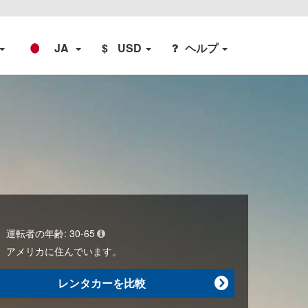
JA
$
USD
ヘルプ
運転者の年齢:
30-65
アメリカ
に住んでいます。
レンタカーを比較
