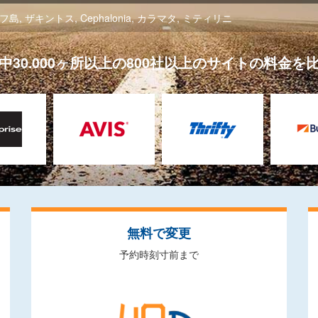
フ島
,
ザキントス
,
Cephalonia
,
カラマタ
,
ミティリニ
中30.000ヶ所以上の800社以上のサイトの料金を
無料で変更
予約時刻寸前まで