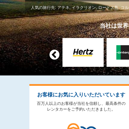
人気の旅行先:
アテネ
,
イラクリオン
,
ロードス島
,
コル
当社は世界

お客様にお気に入りいただいています
百万人以上のお客様が当社を信頼し、最高条件の
レンタカーをご予約いただきました。