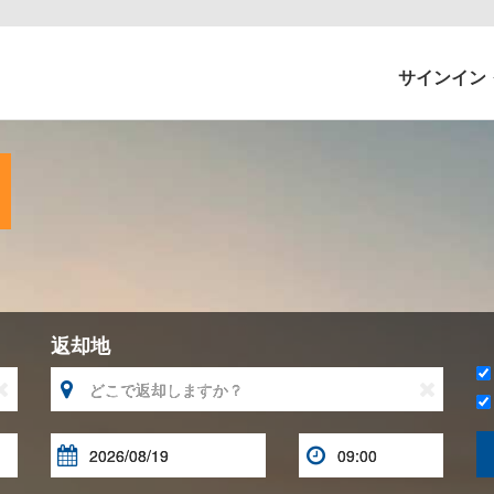
サインイン
返却地




