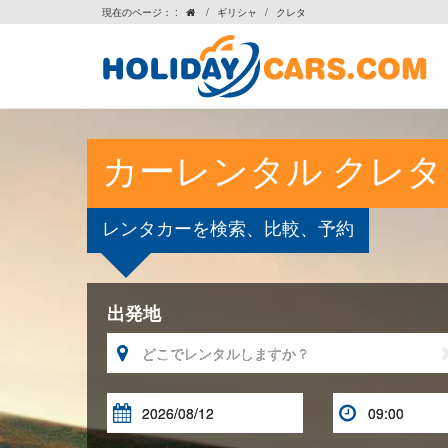
現在のページ： :
/
ギリシャ
/
クレタ

カーレンタル クレタ
レンタカーを検索、比較、予約
出発地


