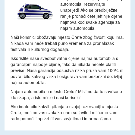
automobila: rezervirajte
unaprijed! Ako se predbilježite
ranije pronaći ćete jeftinije cijene
najmova kod svake agencije za
najam automobila.
Naši korisnici obožavaju mjesto Crete zbog živosti koju ima.
Nikada vam neće trebati puno vremena za pronalazak
festivala ili kulturnog događaja.
Iskoristite naše sveobuhvatne cijene najma automobila s
garancijom najbolje cijene, tako da nikada nećete platiti
previše. Naša garancija odsustva rizika pruža vam 100%-ni
povrat bilo kakvog viška i osigurava vam bezbrižni doživljaj
najma automobila.
Najam automobila u mjestu Crete? Mislimo da to savršeno
ide skupa, a isto misle i naši korisnici.
Ako imate bilo kakvih pitanja o svojoj rezervaciji u mjestu
Crete, molimo vas svakako nam se javite i mi ćemo vam
rado pomoći i opskrbiti vas savjetima i informacijama.