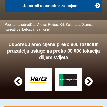
Usporedi automobile za najam

Popularna odredišta:
Atena
,
Rodos
,
Krf
,
Kalamata
,
Samos
,
Karpathos
,
Lefkada
,
Santorini
Uspoređujemo cijene preko 800 različitih
pružatelja usluge na preko 30 000 lokacija
diljem svijeta

