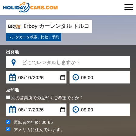

Erboy カーレンタル トルコ
レンタカーを検索、比較、予約
出発地

返却地
別の営業所での返却をご希望ですか？
運転者の年齢:
30-65
アメリカ
に住んでいます。