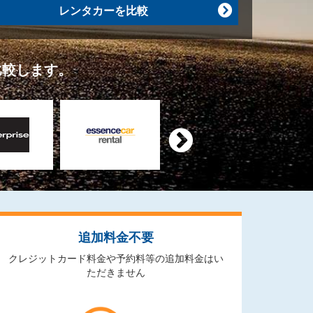
レンタカーを比較

比較します。

追加料金不要
クレジットカード料金や予約料等の追加料金はい
ただきません