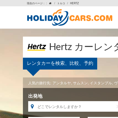
現在のページ： :
/
トルコ
/
HERTZ

Hertz カーレ
レンタカーを検索、比較、予約
人気の旅行先:
アンタルヤ
,
サムスン
,
イスタンブル
,
ヴ
出発地
