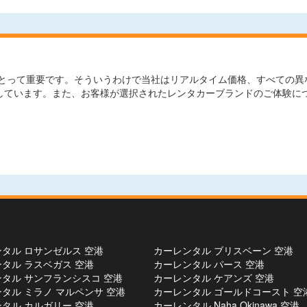
って重要です。そういうわけで当社はリアルタイム価格、すべての異なる
較しています。また、お客様が選択されたレンタカーブランドのご体験に
タル ロサンゼルス 空港
カーレンタル ブリスベーン 空港
タル ラスベガス 空港
カーレンタル パース 空港
タル サンフランシスコ 空港
カーレンタル ケアンズ 空港
タル ミラノ マルペンサ 空港
カーレンタル ゴールドコースト 空
タル カルガリー 空港
カーレンタル Naha Okinawa 空港