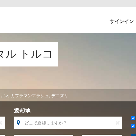
サインイン
ンタル トルコ
ァン
,
カフラマンマラシュ
,
デニズリ
返却地


