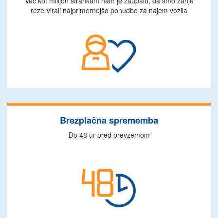
Več kot milijon strankam nam je zaupalo, da smo zanje
rezervirali najprimernejšo ponudbo za najem vozila
Brezplačna sprememba
Do 48 ur pred prevzemom