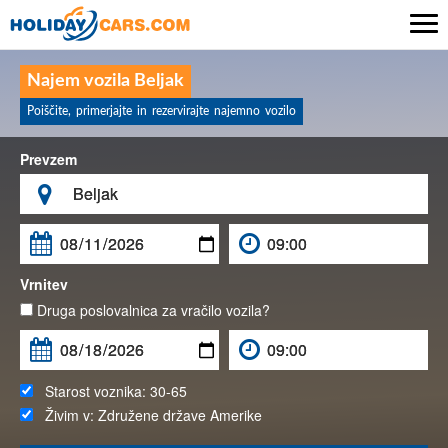

Najem vozila Beljak
Poiščite, primerjajte in rezervirajte najemno vozilo
Prevzem

Vrnitev
Druga poslovalnica za vračilo vozila?
Starost voznika:
30-65
Živim v:
Združene države Amerike