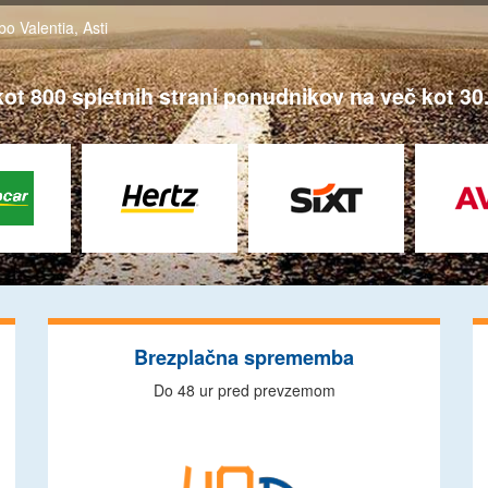
bo Valentia
,
Asti
ot 800 spletnih strani ponudnikov na več kot 30.
Brezplačna sprememba
Do 48 ur pred prevzemom