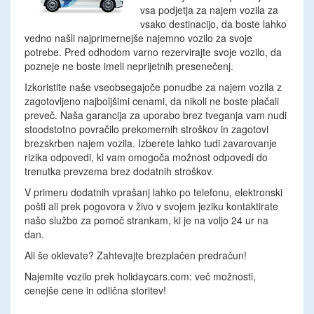
vsa podjetja za najem vozila za
vsako destinacijo, da boste lahko
vedno našli najprimernejše najemno vozilo za svoje
potrebe. Pred odhodom varno rezervirajte svoje vozilo, da
pozneje ne boste imeli neprijetnih presenečenj.
Izkoristite naše vseobsegajoče ponudbe za najem vozila z
zagotovljeno najboljšimi cenami, da nikoli ne boste plačali
preveč. Naša garancija za uporabo brez tveganja vam nudi
stoodstotno povračilo prekomernih stroškov in zagotovi
brezskrben najem vozila. Izberete lahko tudi zavarovanje
rizika odpovedi, ki vam omogoča možnost odpovedi do
trenutka prevzema brez dodatnih stroškov.
V primeru dodatnih vprašanj lahko po telefonu, elektronski
pošti ali prek pogovora v živo v svojem jeziku kontaktirate
našo službo za pomoč strankam, ki je na voljo 24 ur na
dan.
Ali še oklevate? Zahtevajte brezplačen predračun!
Najemite vozilo prek holidaycars.com: več možnosti,
cenejše cene in odlična storitev!