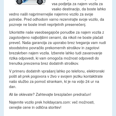
vsa podjetja za najem vozila za
vsako destinacijo, da boste lahko
vedno našli najprimernejše najemno vozilo za svoje
potrebe. Pred odhodom varno rezervirajte svoje vozilo, da
pozneje ne boste imeli neprijetnih presenečenj.
Izkoristite naše vseobsegajoče ponudbe za najem vozila z
zagotovljeno najboljšimi cenami, da nikoli ne boste plačali
preveč. Naša garancija za uporabo brez tveganja vam nudi
stoodstotno povračilo prekomernih stroškov in zagotovi
brezskrben najem vozila. Izberete lahko tudi zavarovanje
rizika odpovedi, ki vam omogoča možnost odpovedi do
trenutka prevzema brez dodatnih stroškov.
V primeru dodatnih vprašanj lahko po telefonu, elektronski
pošti ali prek pogovora v živo v svojem jeziku kontaktirate
našo službo za pomoč strankam, ki je na voljo 24 ur na
dan.
Ali še oklevate? Zahtevajte brezplačen predračun!
Najemite vozilo prek holidaycars.com: več možnosti,
cenejše cene in odlična storitev!