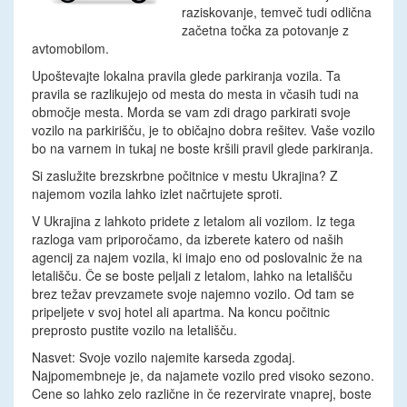
raziskovanje, temveč tudi odlična
začetna točka za potovanje z
avtomobilom.
Upoštevajte lokalna pravila glede parkiranja vozila. Ta
pravila se razlikujejo od mesta do mesta in včasih tudi na
območje mesta. Morda se vam zdi drago parkirati svoje
vozilo na parkirišču, je to običajno dobra rešitev. Vaše vozilo
bo na varnem in tukaj ne boste kršili pravil glede parkiranja.
Si zaslužite brezskrbne počitnice v mestu Ukrajina? Z
najemom vozila lahko izlet načrtujete sproti.
V Ukrajina z lahkoto pridete z letalom ali vozilom. Iz tega
razloga vam priporočamo, da izberete katero od naših
agencij za najem vozila, ki imajo eno od poslovalnic že na
letališču. Če se boste peljali z letalom, lahko na letališču
brez težav prevzamete svoje najemno vozilo. Od tam se
pripeljete v svoj hotel ali apartma. Na koncu počitnic
preprosto pustite vozilo na letališču.
Nasvet: Svoje vozilo najemite karseda zgodaj.
Najpomembneje je, da najamete vozilo pred visoko sezono.
Cene so lahko zelo različne in če rezervirate vnaprej, boste