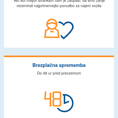
Več kot milijon strankam nam je zaupalo, da smo zanje
rezervirali najprimernejšo ponudbo za najem vozila
Brezplačna sprememba
Do 48 ur pred prevzemom