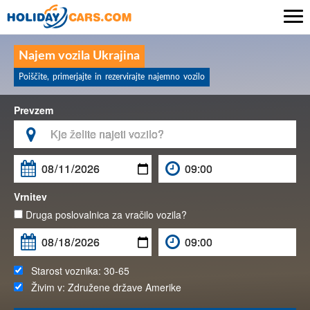

Najem vozila Ukrajina
Poiščite, primerjajte in rezervirajte najemno vozilo
Prevzem

Vrnitev
Druga poslovalnica za vračilo vozila?
Starost voznika:
30-65
Živim v:
Združene države Amerike