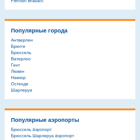
Flemish Brabant
Популярные города
Антверпен
Брюгге
Брюссель
Ватерлоо
Гент
Лювен
Намюр
Остенде
Шарлеруа
Популярные аэропорты
Брюссель aэропорт
Брюссель Шарлеруа aэропорт