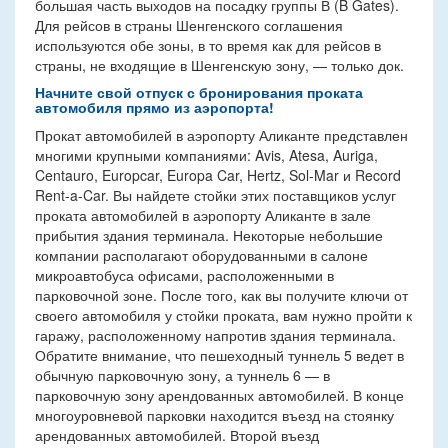
большая часть выходов на посадку группы В (B Gates).
Для рейсов в страны Шенгенского соглашения
используются обе зоны, в то время как для рейсов в
страны, не входящие в Шенгенскую зону, — только док.
Начните свой отпуск с бронирования проката
автомобиля прямо из аэропорта!
Прокат автомобилей в аэропорту Аликанте представлен
многими крупными компаниями: Avis, Atesa, Auriga,
Centauro, Europcar, Europa Car, Hertz, Sol-Mar и Record
Rent-a-Car. Вы найдете стойки этих поставщиков услуг
проката автомобилей в аэропорту Аликанте в зале
прибытия здания терминала. Некоторые небольшие
компании располагают оборудованными в салоне
микроавтобуса офисами, расположенными в
парковочной зоне. После того, как вы получите ключи от
своего автомобиля у стойки проката, вам нужно пройти к
гаражу, расположенному напротив здания терминала.
Обратите внимание, что пешеходный туннель 5 ведет в
обычную парковочную зону, а туннель 6 — в
парковочную зону арендованных автомобилей. В конце
многоуровневой парковки находится въезд на стоянку
арендованных автомобилей. Второй въезд