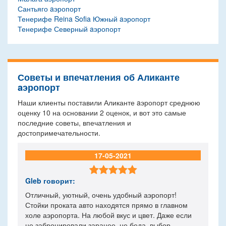
Сантьяго aэропорт
Тенерифе Reina Sofia Южный aэропорт
Тенерифе Северный aэропорт
Советы и впечатления об Аликанте
aэропорт
Наши клиенты поставили Аликанте aэропорт среднюю
оценку
10
на основании
2
оценок, и вот это самые
последние советы, впечатления и
достопримечательности.
17-05-2021

Gleb
говорит:
Отличный, уютный, очень удобный аэропорт!
Стойки проката авто находятся прямо в главном
холе аэропорта. На любой вкус и цвет. Даже если
не забронировали заранее, не беда, выбор