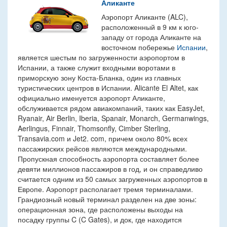
Аликанте
Аэропорт Аликанте (ALC),
расположенный в 9 км к юго-
западу от города Аликанте на
восточном побережье
Испании
,
является шестым по загруженности аэропортом в
Испании, а также служит входными воротами в
приморскую зону Коста-Бланка, один из главных
туристических центров в Испании. Alicante El Altet, как
официально именуется аэропорт Аликанте,
обслуживается рядом авиакомпаний, таких как EasyJet,
Ryanair, Air Berlin, Iberia, Spanair, Monarch, Germanwings,
Aerlingus, Finnair, Thomsonfly, Cimber Sterling,
Transavia.com и Jet2. com, причем около 80% всех
пассажирских рейсов являются международными.
Пропускная способность аэропорта составляет более
девяти миллионов пассажиров в год, и он справедливо
считается одним из 50 самых загруженных аэропортов в
Европе. Аэропорт располагает тремя терминалами.
Грандиозный новый терминал разделен на две зоны:
операционная зона, где расположены выходы на
посадку группы C (C Gates), и док, где находится