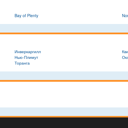
Bay of Plenty
Nor
Инверкаргилл
Кв
Нью-Плимут
Ок
Торанга