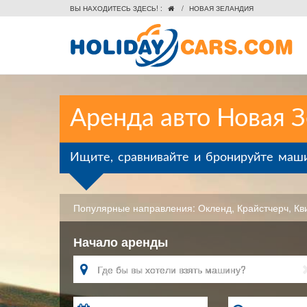
ВЫ НАХОДИТЕСЬ ЗДЕСЬ! :
/
НОВАЯ ЗЕЛАНДИЯ

Аренда авто Новая 
Ищите, сравнивайте и бронируйте маш
Популярные направления:
Окленд
,
Крайстчерч
,
Кв
Начало аренды
