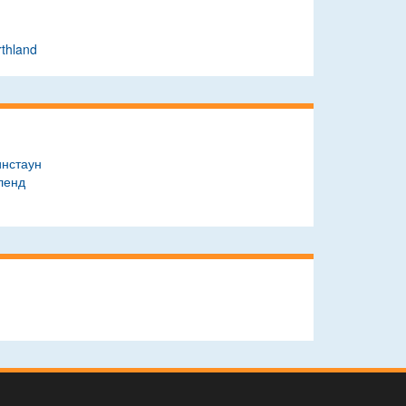
thland
инстаун
ленд