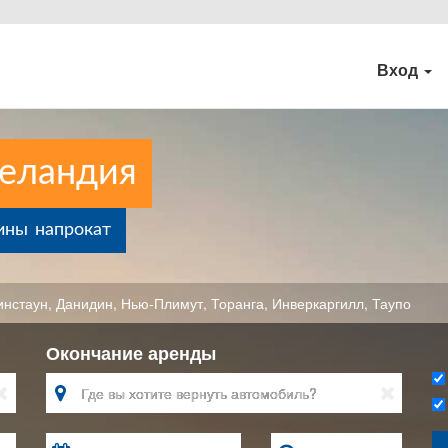
Вход
Зеландия
ины напрокат
инстаун
,
Данидин
,
Нью-Плимут
,
Торанга
,
Инверкаргилл
,
Таупо
Окончание аренды


