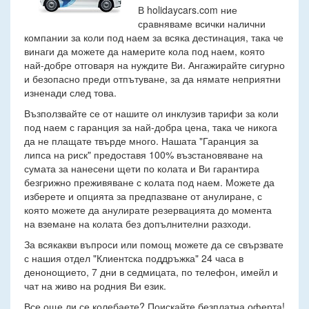
В holidaycars.com ние
сравняваме всички налични
компании за коли под наем за всяка дестинация, така че
винаги да можете да намерите кола под наем, която
най-добре отговаря на нуждите Ви. Ангажирайте сигурно
и безопасно преди отпътуване, за да нямате неприятни
изненади след това.
Възползвайте се от нашите ол инклузив тарифи за коли
под наем с гаранция за най-добра цена, така че никога
да не плащате твърде много. Нашата "Гаранция за
липса на риск" предоставя 100% възстановяване на
сумата за нанесени щети по колата и Ви гарантира
безгрижно преживяване с колата под наем. Можете да
изберете и опцията за предпазване от анулиране, с
която можете да анулирате резервацията до момента
на вземане на колата без допълнителни разходи.
За всякакви въпроси или помощ можете да се свързвате
с нашия отдел "Клиентска поддръжка" 24 часа в
денонощието, 7 дни в седмицата, по телефон, имейл и
чат на живо на родния Ви език.
Все още ли се колебаете? Поискайте безплатна оферта!