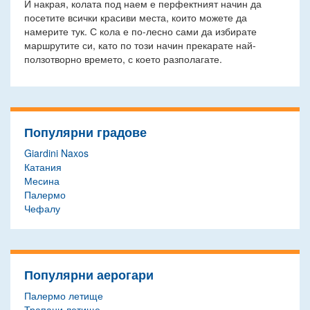
И накрая, колата под наем е перфектният начин да
посетите всички красиви места, които можете да
намерите тук. С кола е по-лесно сами да избирате
маршрутите си, като по този начин прекарате най-
ползотворно времето, с което разполагате.
Популярни градове
Giardini Naxos
Катания
Месина
Палермо
Чефалу
Популярни аерогари
Палермо летище
Трапани летище