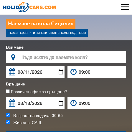

Наемане на кола Сицилия
Търси, сравни и запази своята кола под наем
Взимане

Връщане
Различен офис за връщане?
Възраст на водача:
30-65
Живея в:
САЩ