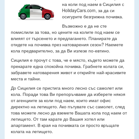
на коли под наем в Сицилия с
HolidayCars.com, за да си
осигурите безгрижна почивка.
Възможно е да не сте
помислили за това, но цените на колите под наем се
влияят от търсенето и предлагането. Планирате да
отидете на почивка през натоварения сезон? Наемете
кола предварително, за да Ви излезе по-евтино.
Сицилия е прочут с това, че е място, където можете да
прекарате една спокойна почивка. Грабнете колата си,
забравете натоварения живот и открийте най-красивите
места и тайни.
До Сицилия се пристига много лесно със самолет или
кола. Поради това Ви препоръчваме да изберете някоя
от агенциите за коли под наем, които имат офис
директно на летището. Ако пътувате със самолет, след
това можете лесно да вземете Вашата кола под наем от
летището. От там карате до Вашия хотел или
апартамент. В края на почивката си просто връщате
колата на летището.