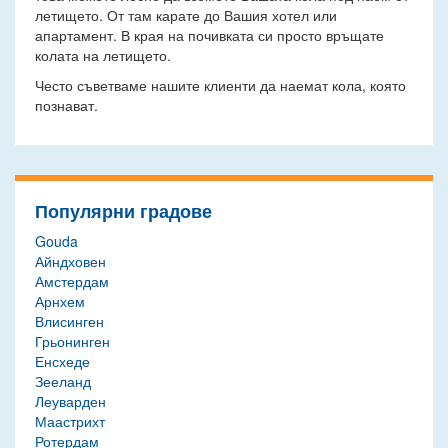
летището. От там карате до Вашия хотел или
апартамент. В края на почивката си просто връщате
колата на летището.
Често съветваме нашите клиенти да наемат кола, която
познават.
Популярни градове
Gouda
Айндховен
Амстердам
Арнхем
Влисинген
Грьонинген
Енсхеде
Зееланд
Леуварден
Маастрихт
Ротердам