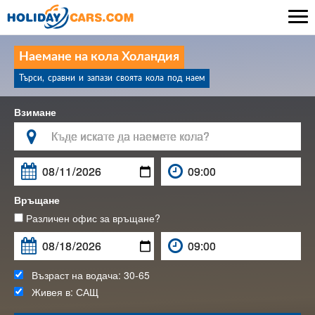

Наемане на кола Холандия
Търси, сравни и запази своята кола под наем
Взимане

Връщане
Различен офис за връщане?
Възраст на водача:
30-65
Живея в:
САЩ