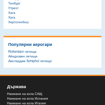
Тилбург
Утрехт
Хага
Хага
Хертогенбош
Популярни аерогари
Rotterdam летище
Айндховен летище
Амстердам Schiphol летище
Държава
Наемане на кола САЩ
Наемане на кола Испания
Наемане на кола Италия