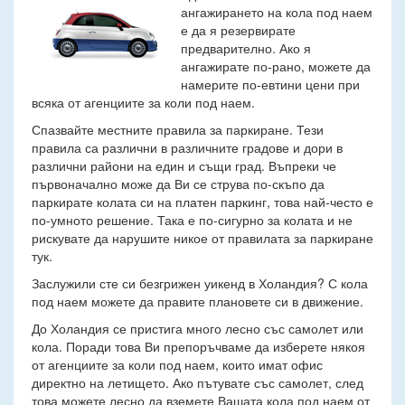
ангажирането на кола под наем
е да я резервирате
предварително. Ако я
ангажирате по-рано, можете да
намерите по-евтини цени при
всяка от агенциите за коли под наем.
Спазвайте местните правила за паркиране. Тези
правила са различни в различните градове и дори в
различни райони на един и същи град. Въпреки че
първоначално може да Ви се струва по-скъпо да
паркирате колата си на платен паркинг, това най-често е
по-умното решение. Така е по-сигурно за колата и не
рискувате да нарушите никое от правилата за паркиране
тук.
Заслужили сте си безгрижен уикенд в Холандия? С кола
под наем можете да правите плановете си в движение.
До Холандия се пристига много лесно със самолет или
кола. Поради това Ви препоръчваме да изберете някоя
от агенциите за коли под наем, които имат офис
директно на летището. Ако пътувате със самолет, след
това можете лесно да вземете Вашата кола под наем от