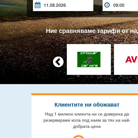


Ние сравняваме тарифи от над

Клиентите ни обожават
Над 1 милион клиента ни се довериха да
резервираме кола под наем за тях на най-
добрата цена