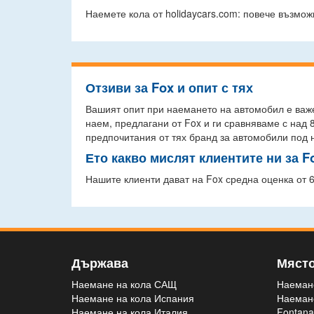
Наемете кола от holidaycars.com: повече възмож
Отзиви за Fox и опит с тях
Вашият опит при наемането на автомобил е важе
наем, предлагани от Fox и ги сравняваме с над 
предпочитания от тях бранд за автомобили под 
Ето какво мислят клиентите ни за F
Нашите клиенти дават на Fox средна оценка от 6
Държава
Мяст
Наемане на кола САЩ
Наемане
Наемане на кола Испания
Наемане
Наемане на кола Италия
Fontana