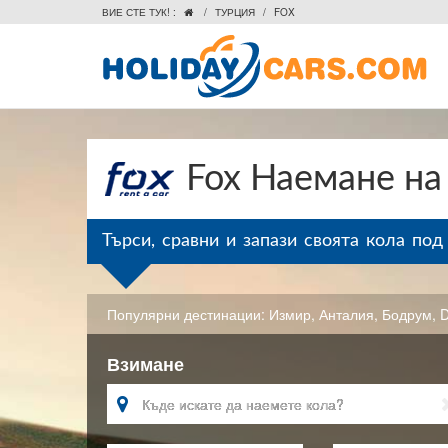
ВИЕ СТЕ ТУК! :
/
ТУРЦИЯ
/
FOX

Fox Наемане на
Търси, сравни и запази своята кола под
Популярни дестинации:
Измир
,
Анталия
,
Бодрум
,
Взимане
