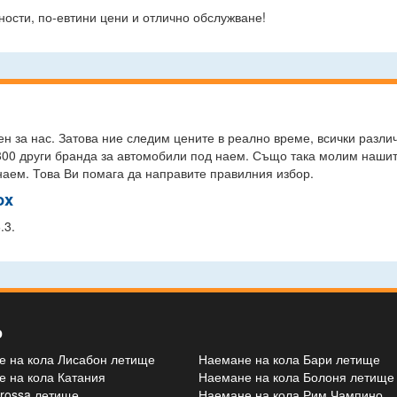
ности, по-евтини цени и отлично обслужване!
н за нас. Затова ние следим цените в реално време, всички разли
800 други бранда за автомобили под наем. Също така молим нашите
наем. Това Ви помага да направите правилния избор.
ox
.3.
о
 на кола Лисабон летище
Наемане на кола Бари летище
 на кола Катания
Наемане на кола Болоня летище
rossa летище
Наемане на кола Рим Чампино