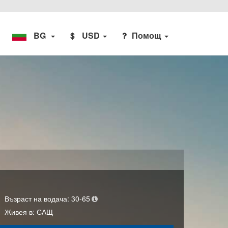
BG
$
USD
Помощ
Възраст на водача:
30-65
Живея в:
САЩ