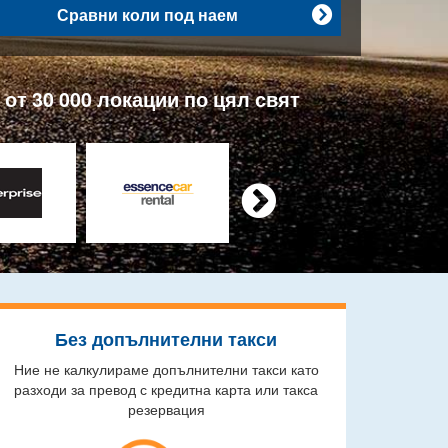
Сравни коли под наем

от 30 000 локации по цял свят

Без допълнителни такси
Ние не калкулираме допълнителни такси като
разходи за превод с кредитна карта или такса
резервация