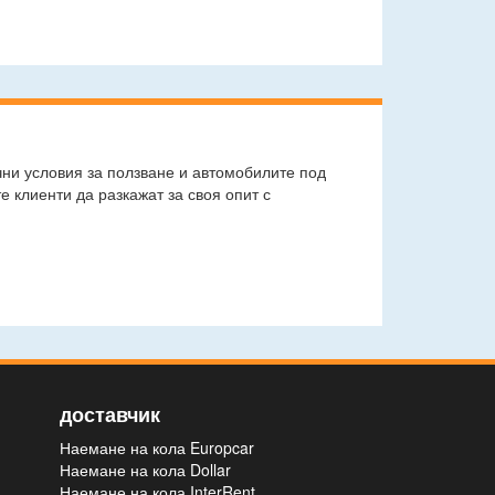
чни условия за ползване и автомобилите под
 клиенти да разкажат за своя опит с
доставчик
Наемане на кола Europcar
Наемане на кола Dollar
Наемане на кола InterRent