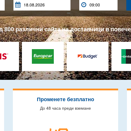


 800 различни сайта на доставчици в повече 
Променете безплатно
До 48 часа преди вземане