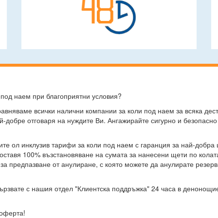
 под наем при благоприятни условия?
сравняваме всички налични компании за коли под наем за всяка дес
ай-добре отговаря на нуждите Ви. Ангажирайте сигурно и безопасно
ите ол инклузив тарифи за коли под наем с гаранция за най-добра 
доставя 100% възстановяване на сумата за нанесени щети по колат
 за предпазване от анулиране, с която можете да анулирате резер
ързвате с нашия отдел "Клиентска поддръжка" 24 часа в денонощие
 оферта!