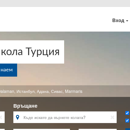
Вход
 кола Турция
 наем
Dalaman
,
Истанбул
,
Адана
,
Сивас
,
Marmaris
Връщане


