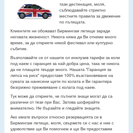
тази дестинация, моля,
съблюдавайте стриктно
местните правила за движение
по пътищата.
Клиентите ни обожават Бирмингам летище заради
неговата жизненост. Никога няма да Ви отнеме много
време, за да откриете някой фестивал или културно
събитие.
Възползвайте се от нашите ол инклузив тарифи за коли
под наем с гаранция за най-добра цена, така че никога
да не плащате твърде много. Нашата "Гаранция за
липса на риск" предоставя 100% възстановяване на
сумата за нанесени щети по колата и Ви гарантира
безгрижно преживяване с колата под наем.
Тук може да откриете, че пътните знаци могат да са
различни от тези при Вас. Затова шофирайте
внимателно. Не бързайте и гледайте знаците.
Ако имате въпроси относно резервацията си в
Бирмингам летище, моля, свържете се с нас и ние с
удоволствие ще Ви помогнем и ще Ви предоставим