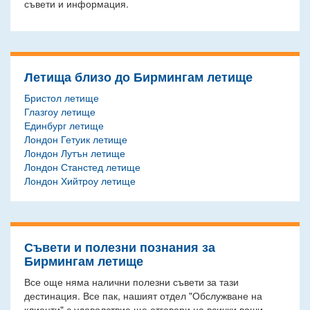
съвети и информация.
Летища близо до Бирмингам летище
Бристол летище
Глазгоу летище
Единбург летище
Лондон Гетуик летище
Лондон Лутън летище
Лондон Станстед летище
Лондон Хийтроу летище
Съвети и полезни познания за
Бирмингам летище
Все още няма налични полезни съвети за тази
дестинация. Все пак, нашият отдел "Обслужване на
клиенти" с удоволствие ще отговори на всички ваши