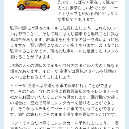
先です。しばらく滞在して観光す
るのに素晴らしい所ですが、ロー
ドトリップを始めるのにピッタリ
な場所でもあります。
駐車の際には現地のルールに注意しましょう。これらのルー
ルは都市ごとに、そして時には同じ都市でも地域ごとに異な
る場合があります。駐車場を利用するのは一見高いように思
えますが、賢い選択になることが多くあります。より安全に
駐車することができ、現地の駐車ルールに違反するリスクを
避けることができます。
現地の人々の運転スタイルが自分のスタイルと大きく異なる
場合があります。イビーザ 空港では運転スタイルを現地の
人々に合わせるようにしましょう。
イビーザ 空港へは空港から車で簡単に行くことができま
す。そのため、当社の空港に直接営業所のあるレンタカー会
社からお選びいただくことをお奨めします。飛行機でお越し
の場合は、空港で簡単にレンタカーを借りることができま
す。そこからホテルやアパートに車で向かうことができま
す。旅行の終わりにそのまま空港で車を返却するだけです。
コツ：できるだけ早くにレンタカーを予約しましょう。一番
重要なのは、ハイシーズン前にレンタカーを予約することで