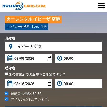

カーレンタル イビーザ 空港
レンタカーを検索、比較、予約
出発地

返却地
別の営業所での返却をご希望ですか？
運転者の年齢:
30-65
アメリカ
に住んでいます。