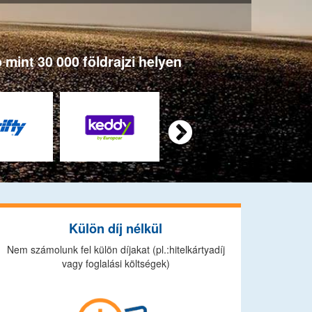
 mint 30 000 földrajzi helyen

Külön díj nélkül
Nem számolunk fel külön díjakat (pl.:hitelkártyadíj
vagy foglalási költségek)