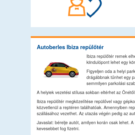
Autoberles Ibiza repülőtér
Ibiza repülőtér remek elh
kiindulópont lehet egy kör
Figyeljen oda a helyi par
drágábbnak tűnhet egy pa
semmilyen parkolási szab
A helyiek vezetési stílusa sokban eltérhet az Önétő
Ibiza repülőtér megközelítése repülővel vagy gépko
közvetlenül a reptéren találhatóak. Amennyiben repü
szállásához vezethet. Az utazás végén pedig az aut
Javaslat: bérelje autót, amilyen korán csak lehet. A
kevesebbet fog fizetni.