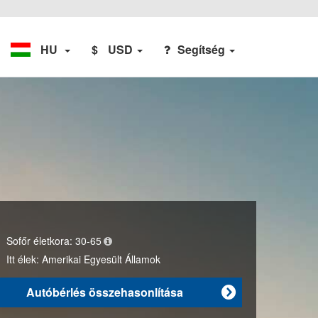
HU
$
USD
Segítség
Sofőr életkora:
30-65
Itt élek:
Amerikai Egyesült Államok
Autóbérlés összehasonlítása
