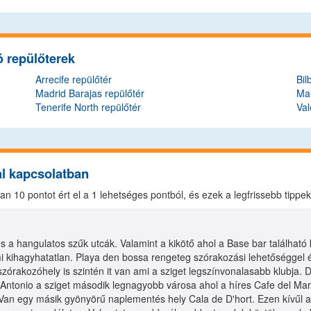
ó repülőterek
Arrecife repülőtér
Bil
Madrid Barajas repülőtér
Ma
Tenerife North repülőtér
Val
al kapcsolatban
osan
10
pontot ért el a
1
lehetséges pontból, és ezek a legfrissebb tippe
:
és a hangulatos szűk utcák. Valamint a kikötő ahol a Base bar található
 kihagyhatatlan. Playa den bossa rengeteg szórakozási lehetőséggel és 
zórakozóhely is szintén it van ami a sziget legszínvonalasabb klubja. D
Antonio a sziget második legnagyobb városa ahol a híres Cafe del Mar
Van egy másik gyönyörű naplementés hely Cala de D'hort. Ezen kívűl a