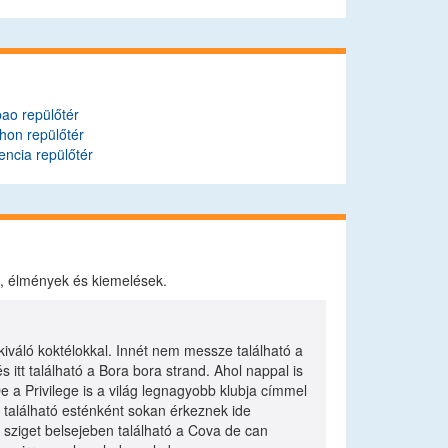
bao repülőtér
hon repülőtér
encia repülőtér
k, élmények és kiemelések.
 kiváló koktélokkal. Innét nem messze található a
itt található a Bora bora strand. Ahol nappal is
e a Privilege is a világ legnagyobb klubja címmel
 található esténként sokan érkeznek ide
 sziget belsejeben található a Cova de can