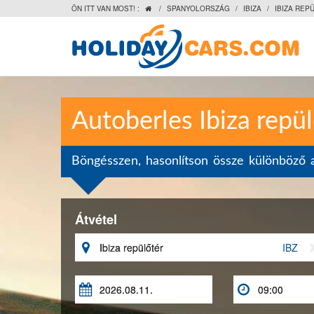
ÖN ITT VAN MOST! :
/
SPANYOLORSZÁG
/
IBIZA
/
IBIZA REP

Autoberles Ibiza repü
Böngésszen, hasonlítson össze különböző a
Átvétel

IBZ

