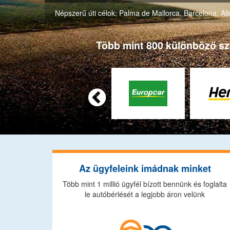
Népszerű úti célok:
Palma de Mallorca
,
Barcelona
,
Al
Több mint 800 különböző szol

Az ügyfeleink imádnak minket
Több mint 1 millió ügyfél bízott bennünk és foglalta
le autóbérlését a legjobb áron velünk