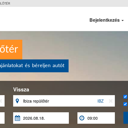
ÜLŐTÉR
Bejelentkezés
lőtér
jánlatokat és béreljen autót
Vissza


IBZ


