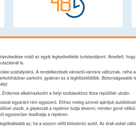
elyezkedése miatt az egyik legkedveltebb turistacélpont. Amellett, hogy 
utazásnál is.
kolási szabályokra. A rendelkezések városról-városra változnak, néha a
rkolóházban parkolni, gyakran ez a legkifizetődőbb. Biztonságosabb i
ályt.
l. Érdemes alkalmazkodni a helyi szokásokhoz Ibiza repülőtér utcáin.
csival egyaránt rém egyszerű. Ehhez meleg szívvel ajánljuk autókölcsö
lővel utazik, a gépkocsit a reptéren tudja átvenni, minden gond nélkül
ót egyszerűen leadhatja a reptéren.
 legideálisabb az, ha a szezon előtt kölcsönöz autót. Az árak sokat vált