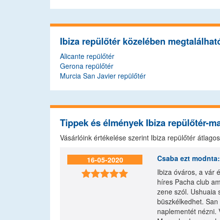
Ibiza repülőtér közelében megtalálhat
Alicante repülőtér
Gerona repülőtér
Murcia San Javier repülőtér
Tippek és élmények Ibiza repülőtér-m
Vásárlóink értékelése szerint Ibiza repülőtér átlag
Csaba
ezt modnta
16-05-2020
Ibiza óváros, a vár 

híres Pacha club ami
zene szól. Ushuaia s
büszkélkedhet. San 
naplementét nézni. 