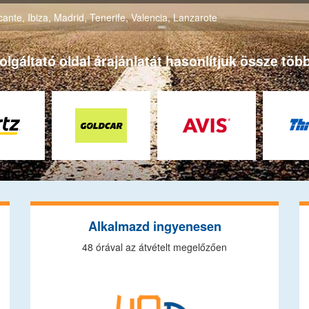
icante
,
Ibiza
,
Madrid
,
Tenerife
,
Valencia
,
Lanzarote
gáltató oldal árajánlatát hasonlítjuk össze több
Alkalmazd ingyenesen
48 órával az átvételt megelőzően