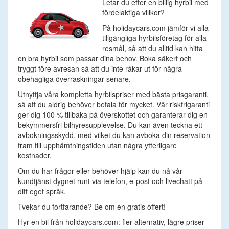
Letar du efter en billig hyrbil med
fördelaktiga villkor?
På holidaycars.com jämför vi alla
tillgängliga hyrbilsföretag för alla
resmål, så att du alltid kan hitta
en bra hyrbil som passar dina behov. Boka säkert och
tryggt före avresan så att du inte råkar ut för några
obehagliga överraskningar senare.
Utnyttja våra kompletta hyrbilspriser med bästa prisgaranti,
så att du aldrig behöver betala för mycket. Vår riskfrigaranti
ger dig 100 % tillbaka på överskottet och garanterar dig en
bekymmersfri bilhyresupplevelse. Du kan även teckna ett
avbokningsskydd, med vilket du kan avboka din reservation
fram till upphämtningstiden utan några ytterligare
kostnader.
Om du har frågor eller behöver hjälp kan du nå vår
kundtjänst dygnet runt via telefon, e-post och livechatt på
ditt eget språk.
Tvekar du fortfarande? Be om en gratis offert!
Hyr en bil från holidaycars.com: fler alternativ, lägre priser