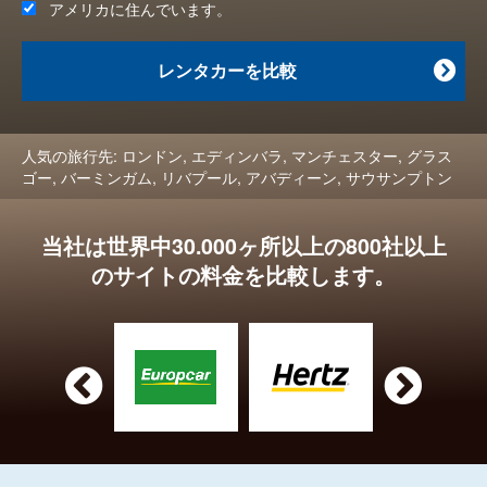
アメリカ
に住んでいます。
レンタカーを比較

人気の旅行先:
ロンドン
,
エディンバラ
,
マンチェスター
,
グラス
ゴー
,
バーミンガム
,
リバプール
,
アバディーン
,
サウサンプトン
当社は世界中30.000ヶ所以上の800社以上
のサイトの料金を比較します。

