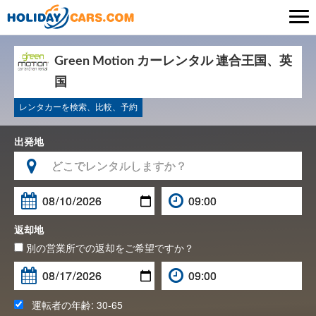

Green Motion カーレンタル 連合王国、英
国
レンタカーを検索、比較、予約
出発地

返却地
別の営業所での返却をご希望ですか？
運転者の年齢:
30-65