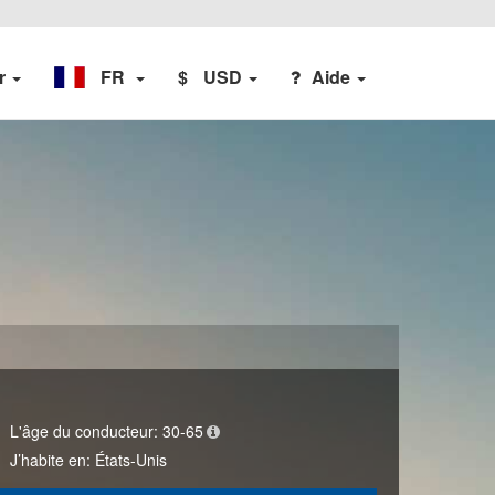
er
FR
$
USD
Aide
L'âge du conducteur:
30-65
J’habite en:
États-Unis