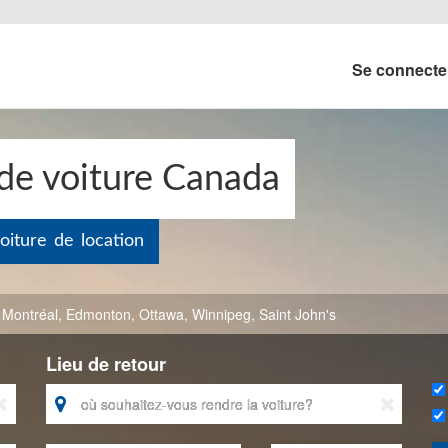
Se connect
 de voiture Canada
oiture de location
,
Montréal
,
Edmonton
,
Ottawa
,
Winnipeg
,
Saint John's
Lieu de retour


