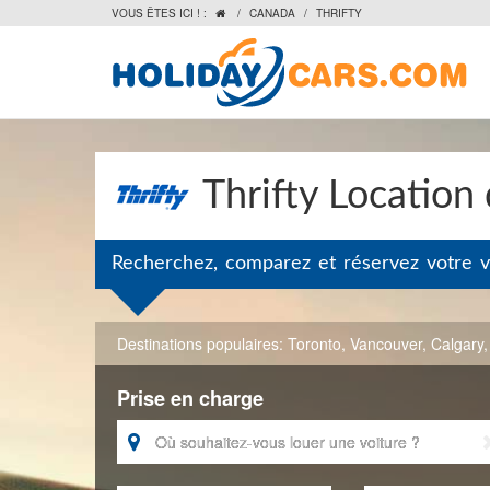
VOUS ÊTES ICI ! :
/
CANADA
/
THRIFTY

Thrifty Location
Recherchez, comparez et réservez votre v
Destinations populaires:
Toronto
,
Vancouver
,
Calgary
Prise en charge
