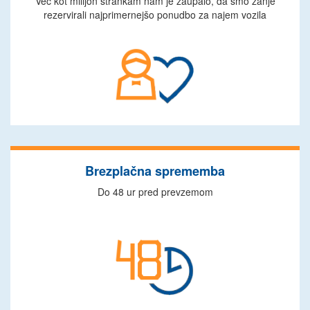
Več kot milijon strankam nam je zaupalo, da smo zanje
rezervirali najprimernejšo ponudbo za najem vozila
Brezplačna sprememba
Do 48 ur pred prevzemom