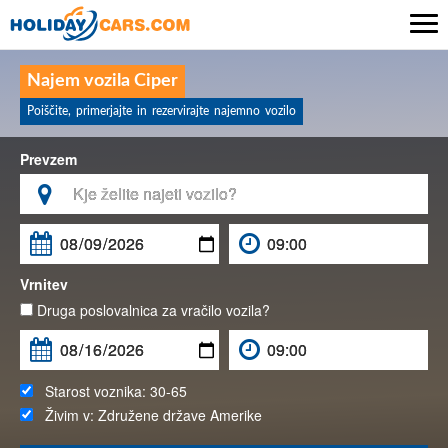

Najem vozila Ciper
Poiščite, primerjajte in rezervirajte najemno vozilo
Prevzem

Vrnitev
Druga poslovalnica za vračilo vozila?
Starost voznika:
30-65
Živim v:
Združene države Amerike