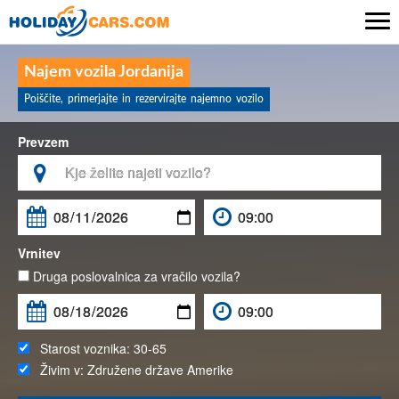

Najem vozila Jordanija
Poiščite, primerjajte in rezervirajte najemno vozilo
Prevzem

Vrnitev
Druga poslovalnica za vračilo vozila?
Starost voznika:
30-65
Živim v:
Združene države Amerike