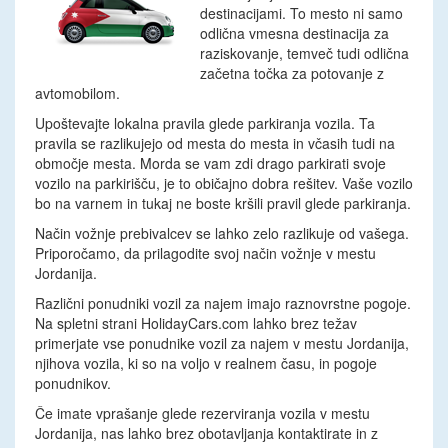
destinacijami. To mesto ni samo
odlična vmesna destinacija za
raziskovanje, temveč tudi odlična
začetna točka za potovanje z
avtomobilom.
Upoštevajte lokalna pravila glede parkiranja vozila. Ta
pravila se razlikujejo od mesta do mesta in včasih tudi na
območje mesta. Morda se vam zdi drago parkirati svoje
vozilo na parkirišču, je to običajno dobra rešitev. Vaše vozilo
bo na varnem in tukaj ne boste kršili pravil glede parkiranja.
Način vožnje prebivalcev se lahko zelo razlikuje od vašega.
Priporočamo, da prilagodite svoj način vožnje v mestu
Jordanija.
Različni ponudniki vozil za najem imajo raznovrstne pogoje.
Na spletni strani HolidayCars.com lahko brez težav
primerjate vse ponudnike vozil za najem v mestu Jordanija,
njihova vozila, ki so na voljo v realnem času, in pogoje
ponudnikov.
Če imate vprašanje glede rezerviranja vozila v mestu
Jordanija, nas lahko brez obotavljanja kontaktirate in z