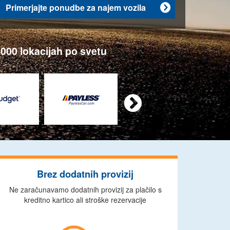
Primerjajte ponudbe za najem vozila

000 lokacijah po svetu

Brez dodatnih provizij
Ne zaračunavamo dodatnih provizij za plačilo s
kreditno kartico ali stroške rezervacije