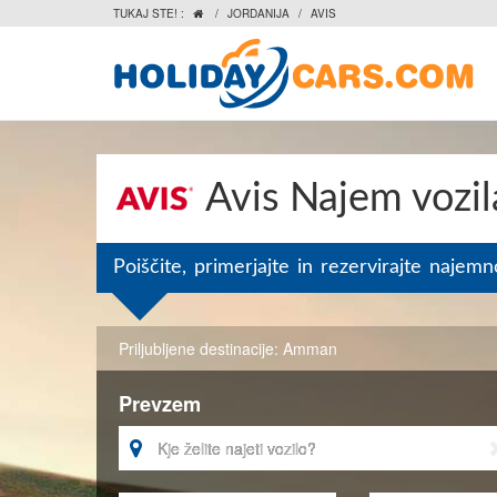
TUKAJ STE! :
/
JORDANIJA
/
AVIS

Avis Najem vozil
Poiščite, primerjajte in rezervirajte najemn
Priljubljene destinacije:
Amman
Prevzem
