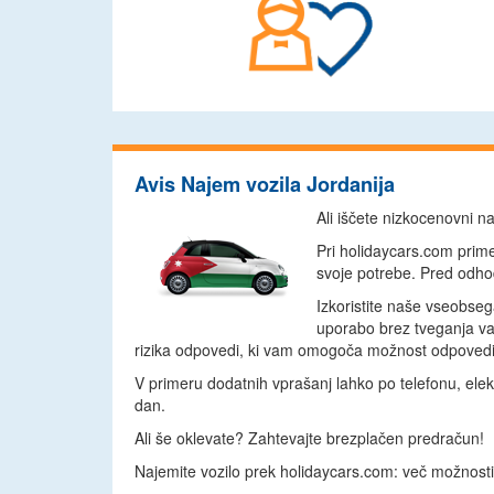
Avis Najem vozila Jordanija
Ali iščete nizkocenovni n
Pri holidaycars.com prime
svoje potrebe. Pred odhod
Izkoristite naše vseobseg
uporabo brez tveganja va
rizika odpovedi, ki vam omogoča možnost odpovedi
V primeru dodatnih vprašanj lahko po telefonu, elek
dan.
Ali še oklevate? Zahtevajte brezplačen predračun!
Najemite vozilo prek holidaycars.com: več možnosti,