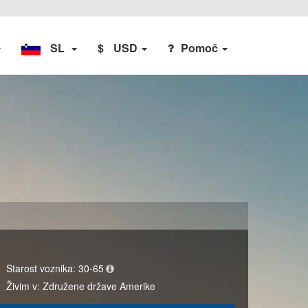
SL
$
USD
Pomoč
Starost voznika:
30-65
Živim v:
Združene države Amerike