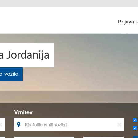
Prijava
a Jordanija
o vozilo
Vrnitev


