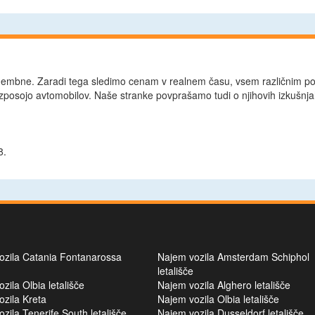
omembne. Zaradi tega sledimo cenam v realnem času, vsem različnim p
zposojo avtomobilov. Naše stranke povprašamo tudi o njihovih izkušnja
8.
ozila Catania Fontanarossa
Najem vozila Amsterdam Schiphol
letališče
zila Olbia letališče
Najem vozila Alghero letališče
zila Kreta
Najem vozila Olbia letališče
zila Tenerife South letališče
Najem vozila Dusseldorf letališče