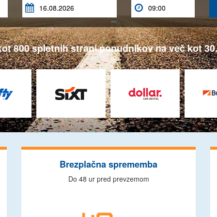


ot 800 spletnih strani ponudnikov na več kot 30.
Brezplačna sprememba
Do 48 ur pred prevzemom