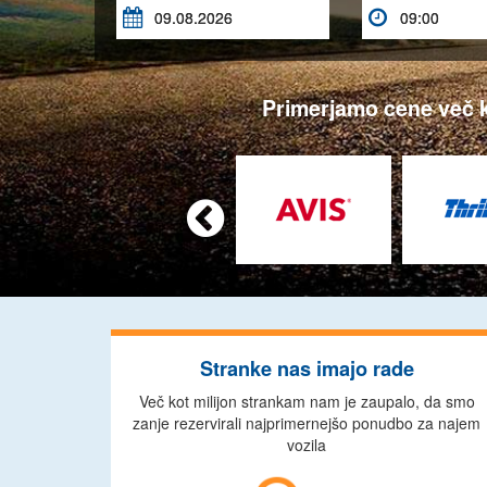


Primerjamo cene več k

Stranke nas imajo rade
Več kot milijon strankam nam je zaupalo, da smo
zanje rezervirali najprimernejšo ponudbo za najem
vozila