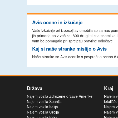
Avis ocene in izkušnje
Vaše izkušnje pri izposoji avtomobila so za nas p
jih primerjamo z več kot 800 drugimi znamkami za i
vam bo pomagalo pri sprejetju pravilne odločitve
Kaj si naše stranke mislijo o Avis
Naše stranke so Avis ocenile s povprečno oceno 8.
Država
Kraj
Najem vozila Združene države Amerike
Najem v
Najem vozila Španija
letališče
Najem vozila Italija
Najem vo
Najem vozila Grčija
Najem vo
Najem vozila Irska
Najem vo