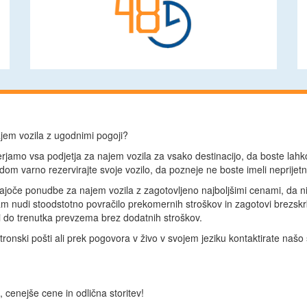
ajem vozila z ugodnimi pogoji?
rjamo vsa podjetja za najem vozila za vsako destinacijo, da boste lah
om varno rezervirajte svoje vozilo, da pozneje ne boste imeli neprijet
ajoče ponudbe za najem vozila z zagotovljeno najboljšimi cenami, da ni
m nudi stoodstotno povračilo prekomernih stroškov in zagotovi brezskr
 do trenutka prevzema brez dodatnih stroškov.
tronski pošti ali prek pogovora v živo v svojem jeziku kontaktirate našo
 cenejše cene in odlična storitev!