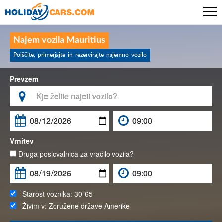

Najem vozila Mauritius
Poiščite, primerjajte in rezervirajte najemno vozilo
Prevzem

Vrnitev
Druga poslovalnica za vračilo vozila?
Starost voznika:
30-65
Živim v:
Združene države Amerike