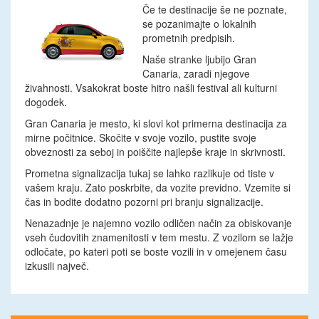
Če te destinacije še ne poznate,
se pozanimajte o lokalnih
prometnih predpisih.
Naše stranke ljubijo Gran
Canaria, zaradi njegove
živahnosti. Vsakokrat boste hitro našli festival ali kulturni
dogodek.
Gran Canaria je mesto, ki slovi kot primerna destinacija za
mirne počitnice. Skočite v svoje vozilo, pustite svoje
obveznosti za seboj in poiščite najlepše kraje in skrivnosti.
Prometna signalizacija tukaj se lahko razlikuje od tiste v
vašem kraju. Zato poskrbite, da vozite previdno. Vzemite si
čas in bodite dodatno pozorni pri branju signalizacije.
Nenazadnje je najemno vozilo odličen način za obiskovanje
vseh čudovitih znamenitosti v tem mestu. Z vozilom se lažje
odločate, po kateri poti se boste vozili in v omejenem času
izkusili največ.