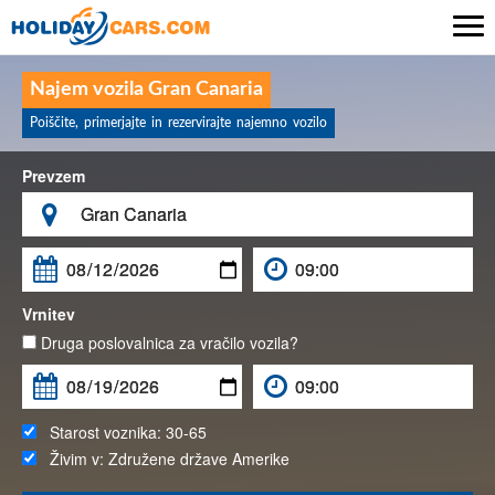

Najem vozila Gran Canaria
Poiščite, primerjajte in rezervirajte najemno vozilo
Prevzem

Vrnitev
Druga poslovalnica za vračilo vozila?
Starost voznika:
30-65
Živim v:
Združene države Amerike