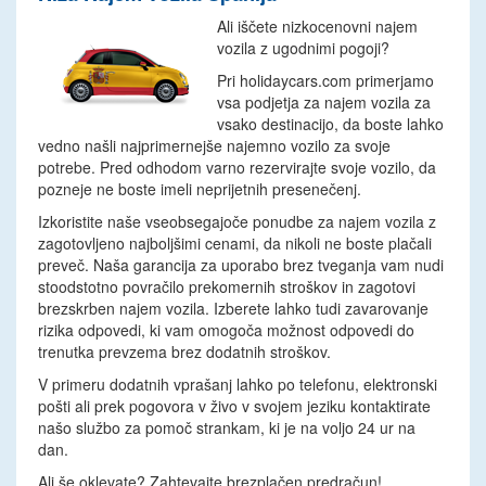
Ali iščete nizkocenovni najem
vozila z ugodnimi pogoji?
Pri holidaycars.com primerjamo
vsa podjetja za najem vozila za
vsako destinacijo, da boste lahko
vedno našli najprimernejše najemno vozilo za svoje
potrebe. Pred odhodom varno rezervirajte svoje vozilo, da
pozneje ne boste imeli neprijetnih presenečenj.
Izkoristite naše vseobsegajoče ponudbe za najem vozila z
zagotovljeno najboljšimi cenami, da nikoli ne boste plačali
preveč. Naša garancija za uporabo brez tveganja vam nudi
stoodstotno povračilo prekomernih stroškov in zagotovi
brezskrben najem vozila. Izberete lahko tudi zavarovanje
rizika odpovedi, ki vam omogoča možnost odpovedi do
trenutka prevzema brez dodatnih stroškov.
V primeru dodatnih vprašanj lahko po telefonu, elektronski
pošti ali prek pogovora v živo v svojem jeziku kontaktirate
našo službo za pomoč strankam, ki je na voljo 24 ur na
dan.
Ali še oklevate? Zahtevajte brezplačen predračun!