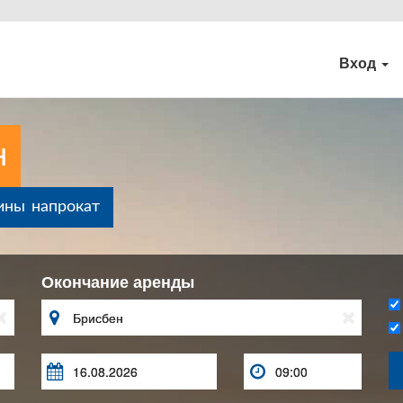
Вход
н
ины напрокат
Окончание аренды




