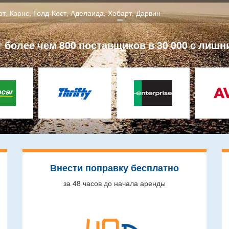
рт
,
Кэрнс
,
Голд-Кост
,
Аделаида
,
Хобарт
,
Дарвин
более чем 800 поставщиков в 30 000 с лишн
Внести поправку бесплатно
за 48 часов до начала аренды