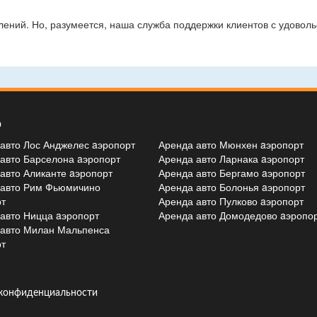
лений. Но, разумеется, наша служба поддержки клиентов с удоволь
о
авто Лос Анджелес aэропорт
Аренда авто Мюнхен aэропорт
авто Барселона aэропорт
Аренда авто Ларнака aэропорт
авто Аликанте aэропорт
Аренда авто Бергамо aэропорт
 авто Рим Фьюмичино
Аренда авто Болонья aэропорт
т
Аренда авто Пулково aэропорт
авто Ницца aэропорт
Аренда авто Домодедово aэропо
 авто Милан Мальпенса
т
конфиденциальности