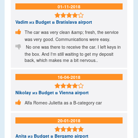
01-11-2018

Vadim
из Budget в Bratislava airport

The car was very clean &amp; fresh, the service
was very good. Communications were easy.

No one was there to receive the car. I left keys in
the box. And I'm still waiting to get my deposit
back, which makes me a bit nervous..
16-04-2018

Nikolay
из Budget в Vienna airport

Alfa Romeo Julietta as a B-category car
20-01-2018

Anita
из Budget в Bergamo airport