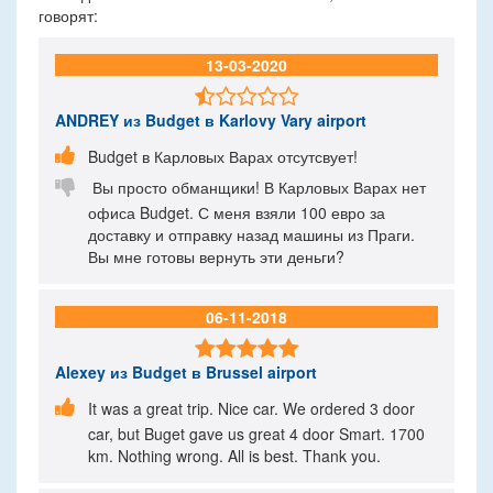
говорят:
13-03-2020

ANDREY
из Budget в Karlovy Vary airport

Budget в Карловых Варах отсутсвует!

Вы просто обманщики! В Карловых Варах нет
офиса Budget. С меня взяли 100 евро за
доставку и отправку назад машины из Праги.
Вы мне готовы вернуть эти деньги?
06-11-2018

Alexey
из Budget в Brussel airport

It was a great trip. Nice car. We ordered 3 door
car, but Buget gave us great 4 door Smart. 1700
km. Nothing wrong. All is best. Thank you.