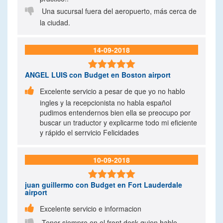

Una sucursal fuera del aeropuerto, más cerca de
la ciudad.
14-09-2018

ANGEL LUIS
con Budget en Boston airport

Excelente servicio a pesar de que yo no hablo
ingles y la recepcionista no habla español
pudimos entendernos bien ella se preocupo por
buscar un traductor y explicarme todo mi eficiente
y rápido el serrvicio Felicidades
10-09-2018

juan guillermo
con Budget en Fort Lauderdale
airport

Excelente servicio e informacion

Tener siempre en el front desk quien hable