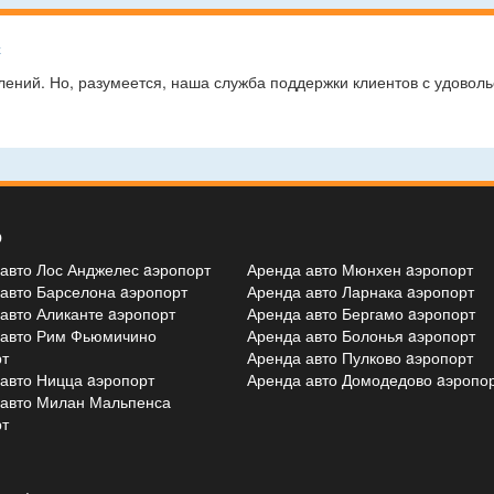
с
лений. Но, разумеется, наша служба поддержки клиентов с удоволь
о
авто Лос Анджелес aэропорт
Аренда авто Мюнхен aэропорт
авто Барселона aэропорт
Аренда авто Ларнака aэропорт
авто Аликанте aэропорт
Аренда авто Бергамо aэропорт
 авто Рим Фьюмичино
Аренда авто Болонья aэропорт
т
Аренда авто Пулково aэропорт
авто Ницца aэропорт
Аренда авто Домодедово aэропо
 авто Милан Мальпенса
т