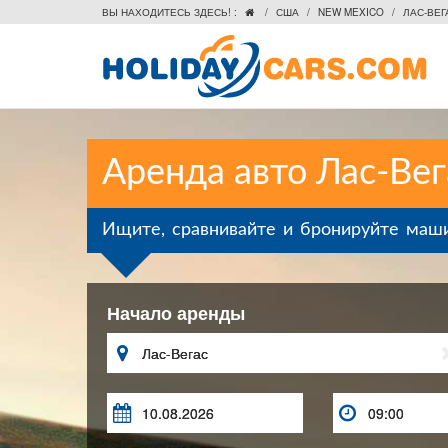
ВЫ НАХОДИТЕСЬ ЗДЕСЬ! :
/
США
/
NEW MEXICO
/
ЛАС-ВЕГ

Аренда авто Лас-Вег
Ищите, сравнивайте и бронируйте маш
Начало аренды


