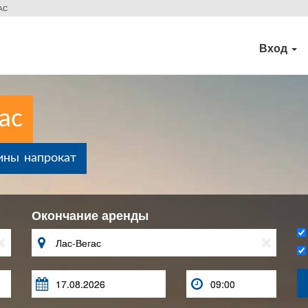
АС
Вход
ас
ины напрокат
Окончание аренды




