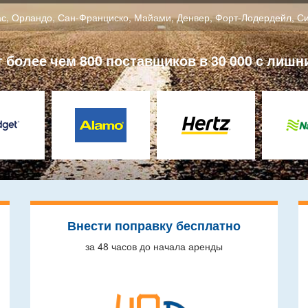
ас
,
Орландо
,
Сан-Франциско
,
Майами
,
Денвер
,
Форт-Лодердейл
,
Си
более чем 800 поставщиков в 30 000 с лишн
Внести поправку бесплатно
за 48 часов до начала аренды