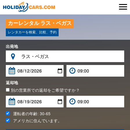

カーレンタル ラス・ベガス
レンタカーを検索、比較、予約
出発地

返却地
別の営業所での返却をご希望ですか？
運転者の年齢:
30-65
アメリカ
に住んでいます。