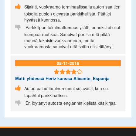

Sijainti, vuokraamo terminaalissa ja auton saa tien
toisella puolen olevasta parkkihallista. Päätiet
hyvässä kunnossa.

Parkkilipun toimimattomuus yllätti, onneksi ei ollut
isompaa ruuhkaa. Sanoivat portilla että pitää
mennä takaisin vuokraamoon, mutta
vuokraamosta sanoivat että soitto olisi riittänyt.
08-11-2016

Matti
yhdessä Hertz kanssa Alicante, Espanja

Auton palauttaminen meni sujuvasti, kun se
tapahtui parkkihallissa.

En löytänyt autosta englannin kielistä käsikirjaa