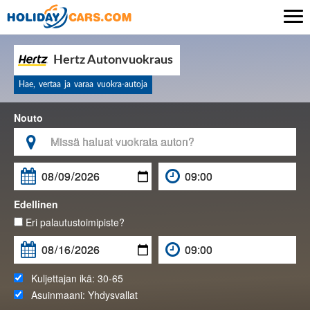

Hertz Autonvuokraus
Hae, vertaa ja varaa vuokra-autoja
Nouto

Edellinen
Eri palautustoimipiste?
Kuljettajan ikä:
30-65
Asuinmaani:
Yhdysvallat