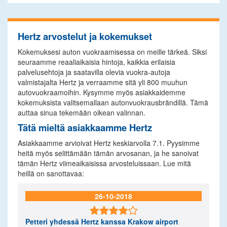
Hertz arvostelut ja kokemukset
Kokemuksesi auton vuokraamisessa on meille tärkeä. Siksi
seuraamme reaaliaikaisia hintoja, kaikkia erilaisia
palvelusehtoja ja saatavilla olevia vuokra-autoja
valmistajalta Hertz ja verraamme sitä yli 800 muuhun
autovuokraamoihin. Kysymme myös asiakkaidemme
kokemuksista valitsemallaan autonvuokrausbrändillä. Tämä
auttaa sinua tekemään oikean valinnan.
Tätä mieltä asiakkaamme Hertz
Asiakkaamme arvioivat Hertz keskiarvolla 7.1. Pyysimme
heitä myös selittämään tämän arvosanan, ja he sanoivat
tämän Hertz viimeaikaisissa arvosteluissaan. Lue mitä
heillä on sanottavaa:
26-10-2018

Petteri
yhdessä Hertz kanssa Krakow airport