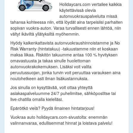
Holidaycars.com vertailee kaikkia
käytettävissä olevia
autonvuokrauspalveluita missä
tahansa kohteessa niin, että löydät aina tarpeisiisi parhaiten
sopivan vuokra-auton. Varaa turvallisesti ennen lähtöä, niin
vältyt ikäviltä yllätyksiltä myöhemmin.
Hyödy kaikenkattavista autonvuokraushinnoistamme ja No
Risk Warranty (hintatakuu) -takuustamme niin et koskaan
maksa liikaa. Riskitön takuumme antaa 100 % hyvityksen
omavastuusta ja takaa sinulle huolettoman
autonvuokrakokemuksen. Lisäksi voit valita
peruutussuojan, jonka turvin voit peruuttaa varauksen aina
noutohetkeen asti ilman lisäkustannuksia.
Jos sinulla on kysyttävää, voit ottaa yhteyttä
asiakaspalveluumme 24/7 puhelimitse, sähköpostitse tai
live-chatilla omalla kielelläsi.
Epäröitkö vielä? Pyydä ilmainen hintatarjous!
Vuokraa auto holidaycars.com-sivustolta: enemmän
valinnanvaraa, edullisemmat hinnat ja loistava palvelu!