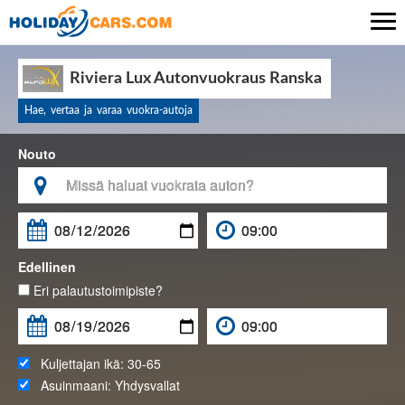

Riviera Lux Autonvuokraus Ranska
Hae, vertaa ja varaa vuokra-autoja
Nouto

Edellinen
Eri palautustoimipiste?
Kuljettajan ikä:
30-65
Asuinmaani:
Yhdysvallat