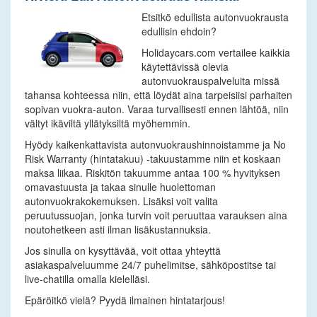
Etsitkö edullista autonvuokrausta
edullisin ehdoin?
Holidaycars.com vertailee kaikkia
käytettävissä olevia
autonvuokrauspalveluita missä
tahansa kohteessa niin, että löydät aina tarpeisiisi parhaiten
sopivan vuokra-auton. Varaa turvallisesti ennen lähtöä, niin
vältyt ikäviltä yllätyksiltä myöhemmin.
Hyödy kaikenkattavista autonvuokraushinnoistamme ja No
Risk Warranty (hintatakuu) -takuustamme niin et koskaan
maksa liikaa. Riskitön takuumme antaa 100 % hyvityksen
omavastuusta ja takaa sinulle huolettoman
autonvuokrakokemuksen. Lisäksi voit valita
peruutussuojan, jonka turvin voit peruuttaa varauksen aina
noutohetkeen asti ilman lisäkustannuksia.
Jos sinulla on kysyttävää, voit ottaa yhteyttä
asiakaspalveluumme 24/7 puhelimitse, sähköpostitse tai
live-chatilla omalla kielelläsi.
Epäröitkö vielä? Pyydä ilmainen hintatarjous!