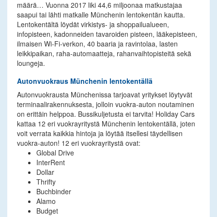
määrä… Vuonna 2017 liki 44,6 miljoonaa matkustajaa
saapui tai lähti matkalle Münchenin lentokentän kautta.
Lentokentältä löydät virkistys- ja shoppailualueen,
infopisteen, kadonneiden tavaroiden pisteen, lääkepisteen,
ilmaisen Wi-Fi-verkon, 40 baaria ja ravintolaa, lasten
leikkipaikan, raha-automaatteja, rahanvaihtopisteitä sekä
loungeja.
Autonvuokraus Münchenin lentokentällä
Autonvuokrausta Münchenissa tarjoavat yritykset löytyvät
terminaalirakennuksesta, jolloin vuokra-auton noutaminen
on erittäin helppoa. Bussikuljetusta ei tarvita! Holiday Cars
kattaa 12 eri vuokrayritystä Münchenin lentokentällä, joten
voit verrata kaikkia hintoja ja löytää itsellesi täydellisen
vuokra-auton! 12 eri vuokrayritystä ovat:
Global Drive
InterRent
Dollar
Thrifty
Buchbinder
Alamo
Budget