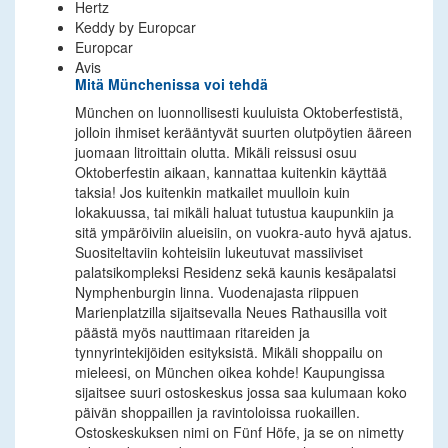
Hertz
Keddy by Europcar
Europcar
Avis
Mitä Münchenissa voi tehdä
München on luonnollisesti kuuluista Oktoberfestistä,
jolloin ihmiset kerääntyvät suurten olutpöytien ääreen
juomaan litroittain olutta. Mikäli reissusi osuu
Oktoberfestin aikaan, kannattaa kuitenkin käyttää
taksia! Jos kuitenkin matkailet muulloin kuin
lokakuussa, tai mikäli haluat tutustua kaupunkiin ja
sitä ympäröiviin alueisiin, on vuokra-auto hyvä ajatus.
Suositeltaviin kohteisiin lukeutuvat massiiviset
palatsikompleksi Residenz sekä kaunis kesäpalatsi
Nymphenburgin linna. Vuodenajasta riippuen
Marienplatzilla sijaitsevalla Neues Rathausilla voit
päästä myös nauttimaan ritareiden ja
tynnyrintekijöiden esityksistä. Mikäli shoppailu on
mieleesi, on München oikea kohde! Kaupungissa
sijaitsee suuri ostoskeskus jossa saa kulumaan koko
päivän shoppaillen ja ravintoloissa ruokaillen.
Ostoskeskuksen nimi on Fünf Höfe, ja se on nimetty