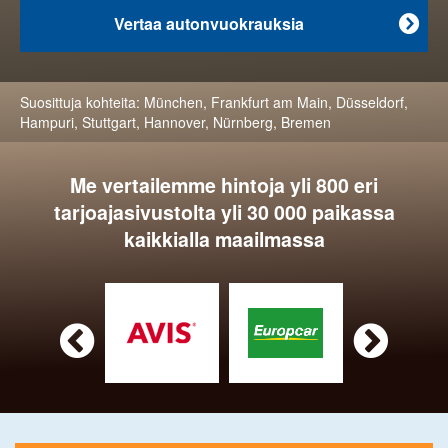
Vertaa autonvuokrauksia

Suosittuja kohteita:
München
,
Frankfurt am Main
,
Düsseldorf
,
Hampuri
,
Stuttgart
,
Hannover
,
Nürnberg
,
Bremen
Me vertailemme hintoja yli 800 eri
tarjoajasivustolta yli 30 000 paikassa
kaikkialla maailmassa

