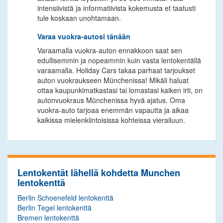
intensiivistä ja informatiivista kokemusta et taatusti
tule koskaan unohtamaan.
Varaa vuokra-autosi tänään
Varaamalla vuokra-auton ennakkoon saat sen
edullisemmin ja nopeammin kuin vasta lentokentällä
varaamalla. Holiday Cars takaa parhaat tarjoukset
auton vuokraukseen Münchenissa! Mikäli haluat
ottaa kaupunkimatkastasi tai lomastasi kaiken irti, on
autonvuokraus Münchenissa hyvä ajatus. Oma
vuokra-auto tarjoaa enemmän vapautta ja aikaa
kaikissa mielenkiintoisissa kohteissa vierailuun.
Lentokentät lähellä kohdetta Munchen
lentokenttä
Berlin Schoenefeld lentokenttä
Berlin Tegel lentokenttä
Bremen lentokenttä