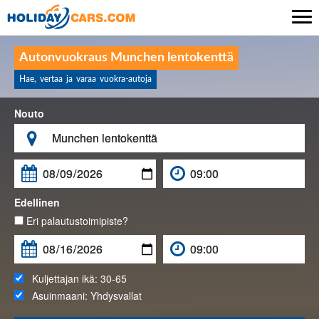

Autonvuokraus Munchen lentokenttä
Hae, vertaa ja varaa vuokra-autoja
Nouto

Edellinen
Eri palautustoimipiste?
Kuljettajan ikä:
30-65
Asuinmaani:
Yhdysvallat