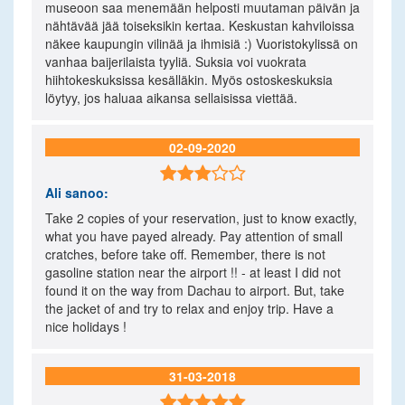
museoon saa menemään helposti muutaman päivän ja
nähtävää jää toiseksikin kertaa. Keskustan kahviloissa
näkee kaupungin vilinää ja ihmisiä :) Vuoristokylissä on
vanhaa baijerilaista tyyliä. Suksia voi vuokrata
hiihtokeskuksissa kesälläkin. Myös ostoskeskuksia
löytyy, jos haluaa aikansa sellaisissa viettää.
02-09-2020

Ali
sanoo:
Take 2 copies of your reservation, just to know exactly,
what you have payed already. Pay attention of small
cratches, before take off. Remember, there is not
gasoline station near the airport !! - at least I did not
found it on the way from Dachau to airport. But, take
the jacket of and try to relax and enjoy trip. Have a
nice holidays !
31-03-2018
