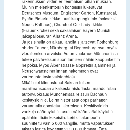
rakennuksen viiden eri teemaisen pihan mukaan.
Muihin mielenkiintoisiin kohteisiin lukeutuvat
Deutsches Museum, Englischer Garten, Kunstareal,
Pyhän Pietarin kirkko, uusi kaupungintalo (saksaksi
Neues Rathaus), Church of Our Lady -kirkko
(Frauenkirche) sekä saksalaisen Bayern Munich -
jalkapalloseuran Allianz Arena.
Ja jos sinulla on aikaa, lähellä sijaitsevat Rothenburg
ob der Tauber, Nürnberg tai Regensburg ovat myös
vierailemisen arvoisia. Auton vuokraus Münchenissa
tekee päiväreissun suorittamisen näihin kaupunkeihin
helpoksi. Myös Alpenstrasse-alppireitin ajaminen ja
Neuschwansteinin linnan näkeminen ovat
varteenotettavia vaihtoehtoja.
Mikäli olet kiinnostunut Saksan toisen
maailmansodan aikaisesta historiasta, mahdollistaa
autonvuokraus Münchenissa reissun Dachaun
keskitysleirille. Leirin historiasta oppii parhaiten
varaamalla opastetun kierroksen. Keskitysleirin
vankeja näännytettiin usein nälkään ja/tai käytettiin
epäinhimillisiin kokeisiin. Leiri oli alun perin
suunniteltu vain 5 000 vangille, mutta vapautuksen
aikaan leiriltä löydettiin yli 30 000 ihmistä. Tätä