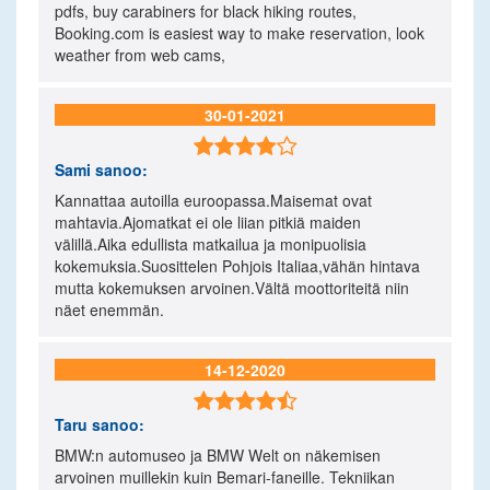
pdfs, buy carabiners for black hiking routes,
Booking.com is easiest way to make reservation, look
weather from web cams,
30-01-2021

Sami
sanoo:
Kannattaa autoilla euroopassa.Maisemat ovat
mahtavia.Ajomatkat ei ole liian pitkiä maiden
välillä.Aika edullista matkailua ja monipuolisia
kokemuksia.Suosittelen Pohjois Italiaa,vähän hintava
mutta kokemuksen arvoinen.Vältä moottoriteitä niin
näet enemmän.
14-12-2020

Taru
sanoo:
BMW:n automuseo ja BMW Welt on näkemisen
arvoinen muillekin kuin Bemari-faneille. Tekniikan