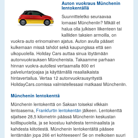
Auton vuokraus Münchenin
lentokentällä
Suunnitteletko seuraavaa
lomaasi Müncheniin? Mikäli et
halua olla julkisen liikenteen tai
kalliiden taksien armoilla, on
vuokra-auto erinomainen ajatus. Auton avulla pääset
kulkemaan missä tahdot sekä kaupungissa että sen
ulkopuolella. Holiday Cars auttaa sinua löytämään
autonvuokrauksen Münchenista. Takaamme parhaan
hinnan vuokra-autollesi vertaamalla 800 eri
palveluntarjoajaa ja käyttämällä reaaliaikaista
hintavertailua. Vertaa 12 autonvuokrausyritystä
HolidayCars.comissa valmistellessasi matkaasi Müncheniin.
Münchenin lentokenttä
Münchenin lentokenttä on Saksan toiseksi vilkkain
lentoasema,
Frankfurtin lentokentän
jälkeen. Lentokenttä
sijaitsee 28,5 kilometrin päässä Münchenin keskustan
koillispuolella, ja se koostuu kahdesta terminaalista ja
kahdesta kiitotiestä. Münchenin lentokentältä pääsee
lentämään jopa 266 eri kohteeseen! Se on melkoisen suuri