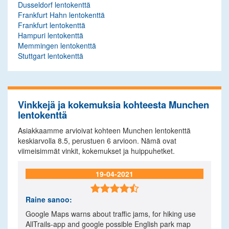
Dusseldorf lentokenttä
Frankfurt Hahn lentokenttä
Frankfurt lentokenttä
Hampuri lentokenttä
Memmingen lentokenttä
Stuttgart lentokenttä
Vinkkejä ja kokemuksia kohteesta Munchen
lentokenttä
Asiakkaamme arvioivat kohteen Munchen lentokenttä
keskiarvolla
8.5
, perustuen
6
arvioon. Nämä ovat
viimeisimmät vinkit, kokemukset ja huippuhetket.
19-04-2021

Raine
sanoo:
Google Maps warns about traffic jams, for hiking use
AllTrails-app and google possible English park map