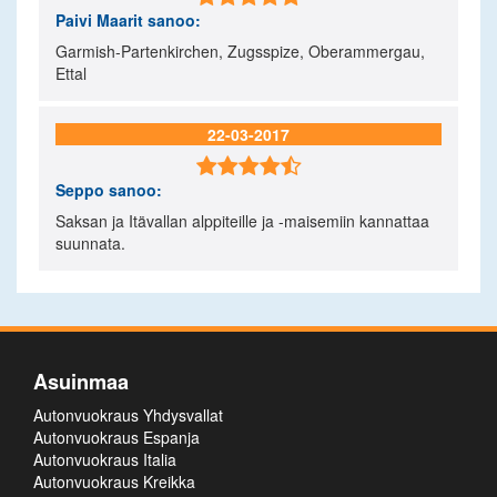
Paivi Maarit
sanoo:
Garmish-Partenkirchen, Zugsspize, Oberammergau,
Ettal
22-03-2017

Seppo
sanoo:
Saksan ja Itävallan alppiteille ja -maisemiin kannattaa
suunnata.
Asuinmaa
Autonvuokraus Yhdysvallat
Autonvuokraus Espanja
Autonvuokraus Italia
Autonvuokraus Kreikka